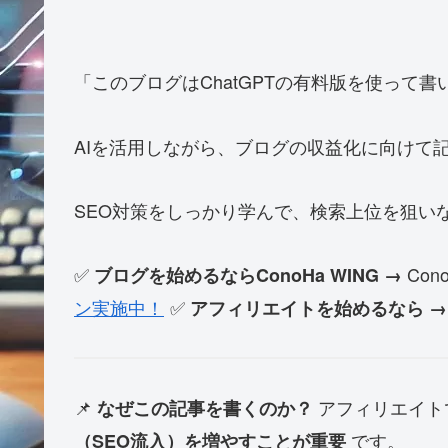
「このブログはChatGPTの有料版を使って書
AIを活用しながら、ブログの収益化に向けて
SEO対策をしっかり学んで、検索上位を狙い
✅
Con
ブログを始めるならConoHa WING →
ン実施中！
✅
アフィリエイトを始めるなら 
📌
アフィリエイト
なぜこの記事を書くのか？
です。
（SEO流入）を増やすことが重要