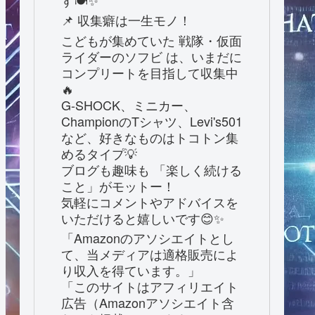
す🍽️✨
📌 収集癖は一生モノ！
こどもが集めていた 戦隊・仮面
ライダーのソフビ は、いまだに
コンプリートを目指して収集中
🔥
G-SHOCK、ミニカー、
ChampionのTシャツ、Levi's501
など、好きなものはトコトン集
めるタイプ💡
ブログも趣味も 「楽しく続ける
こと」がモットー！
気軽にコメントやアドバイスを
いただけると嬉しいです😊✨
「Amazonのアソシエイトとし
て、当メディアは適格販売によ
り収入を得ています。」
「このサイトはアフィリエイト
広告（Amazonアソシエイト含