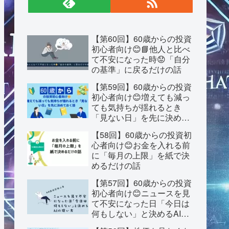
【第60回】60歳からの投資
初心者向け😊📘他人と比べ
て不安になった時😟「自分
の基準」に戻るだけの話
【第59回】60歳からの投資
初心者向け😊増えても減っ
ても気持ちが揺れるとき
「見ない日」を先に決めて
おく話
【58回】60歳からの投資初
心者向け😊お金を入れる前
に「毎月の上限」を紙で決
めるだけの話
【第57回】60歳からの投資
初心者向け😊ニュースを見
て不安になった日「今日は
何もしない」と決めるAIの
使い方