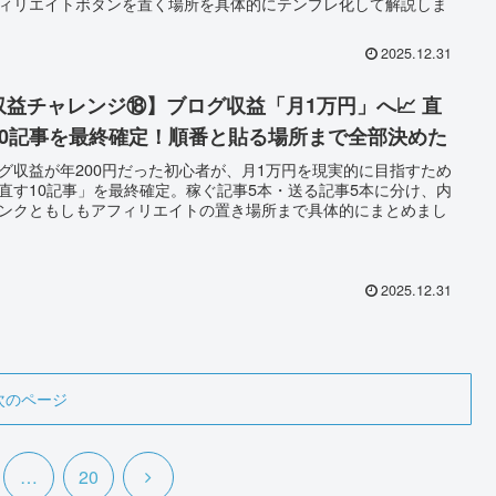
ィリエイトボタンを置く場所を具体的にテンプレ化して解説しま
2025.12.31
収益チャレンジ⑱】ブログ収益「月1万円」へ📈 直
10記事を最終確定！順番と貼る場所まで全部決めた
グ収益が年200円だった初心者が、月1万円を現実的に目指すため
直す10記事」を最終確定。稼ぐ記事5本・送る記事5本に分け、内
ンクともしもアフィリエイトの置き場所まで具体的にまとめまし
2025.12.31
次のページ
次
…
20