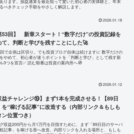
あります。損益通算を最近知って驚いた初心者の実体験と、年末
るべきチェック手順をやさしく解説します。
2026.01.18
第53回】 新章スタート！“数字だけ”の投資記録を
めて、判断と学びを残すことにした🚀
2回で企画は区切り。でも投資ブログ自体は続けます📈 数字だけの
をやめて、初心者が迷うポイントを「判断と学び」として残す新
ル3つを宣言✅ 読む順番は投資の案内所へ🧭
2026.01.12
収益チャレンジ⑲】まず1本を完成させる！【89日
】を“稼げる記事”に改造する（内部リンク＆もしも
タン位置つき）
グ収益200円から月1万円を目指すために、まず「89日目のサーバ
較記事」を稼げる形へ改造。内部リンクを入れる場所と、もしも