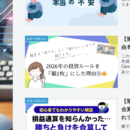
りま
【
投資の実践日記
由
この
作成
Ca
あり
【
投資の実践日記
合
れ
株で