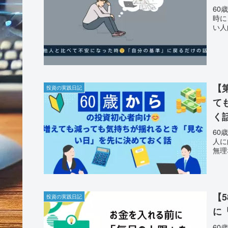
60
時に
い人
【
投資の実践日記
て
く
60
人に
無理
【
投資の実践日記
に
60