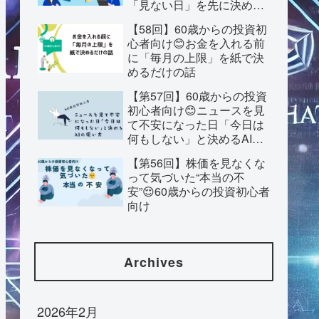
「見ない日」を先に決めて
おく話
【58回】60歳からの投資初
心者向け😊お金を入れる前
に「毎月の上限」を紙で決
めるだけの話
【第57回】60歳からの投資
初心者向け😊ニュースを見
て不安になった日「今日は
何もしない」と決めるAIの
使い方
【第56回】株価を見なくな
って気づいた“本当の不
安”😌60歳からの投資初心者
向け
Archives
2026年2月