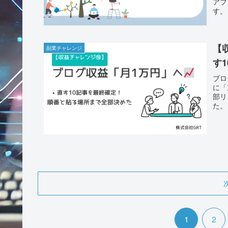
アフ
す。
【
副業チャレンジ
す
ブロ
に「
部リ
た。
1
2