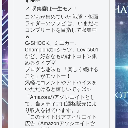
す🍽️✨
📌 収集癖は一生モノ！
こどもが集めていた 戦隊・仮面
ライダーのソフビ は、いまだに
コンプリートを目指して収集中
🔥
G-SHOCK、ミニカー、
ChampionのTシャツ、Levi's501
など、好きなものはトコトン集
めるタイプ💡
ブログも趣味も 「楽しく続ける
こと」がモットー！
気軽にコメントやアドバイスを
いただけると嬉しいです😊✨
「Amazonのアソシエイトとし
て、当メディアは適格販売によ
り収入を得ています。」
「このサイトはアフィリエイト
広告（Amazonアソシエイト含