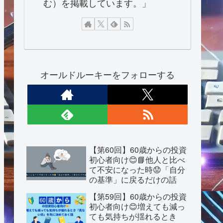
む）を掲載しています。」
オールドルーキーをフォローする
【第60回】60歳からの投資
初心者向け😊📘他人と比べ
て不安になった時😟「自分
の基準」に戻るだけの話
【第59回】60歳からの投資
初心者向け😊増えても減っ
ても気持ちが揺れるとき