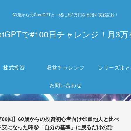
60歳からのChatGPTと一緒に月3万円を目指す実践記録！
atGPTで#100日チャレンジ！月
株式投資
収益チャレンジ
シリーズまと
お問い合わせ
第60回】60歳からの投資初心者向け😊📘他人と比べ
不安になった時😟「自分の基準」に戻るだけの話