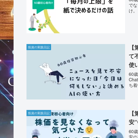
でな
け。
【
投資の実践日記
て
使
60
Ch
ち着
【
投資の実践日記
安
60
安の