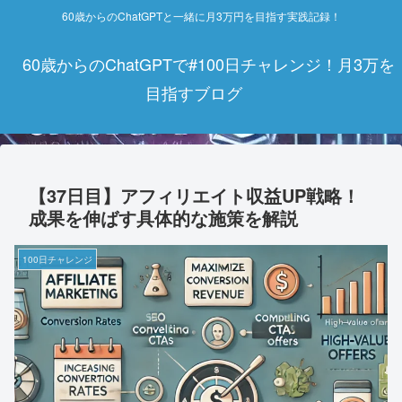
60歳からのChatGPTと一緒に月3万円を目指す実践記録！
60歳からのChatGPTで#100日チャレンジ！月3万を
目指すブログ
【37日目】アフィリエイト収益UP戦略！
成果を伸ばす具体的な施策を解説
100日チャレンジ