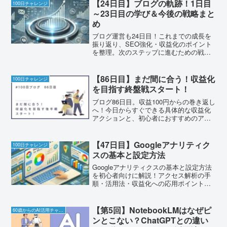
【24日目】ブログの軌跡！1日目
100日チャレンジ
～23日目の学び＆今後の戦略まと
め
ブログ運営も24日目！これまでの成長を
振り返り、SEO強化・収益化のポイント
を整理。次のステップに進むための戦略
を解説します！
【86日目】まだ間に合う！収益化
100日チャレンジ
を目指す終盤戦スタート！
ブログ86日目。収益100円からの巻き返し
へ！今日からすぐできる具体的な収益化
アクションと、初心者におすすめのアイ
テム4選をリアル体験ベースで紹介しま
す。
【47日目】Googleアナリティク
100日チャレンジ
スの基本と設定方法
Googleアナリティクスの基本と設定方法
を初心者向けに解説！アクセス解析の手
順・活用法・収益化への応用ポイントを
紹介。ブログ運営の必須ツールを活用し
よう！
【第5回】NotebookLMはなぜピ
60歳からのAI活用チャレンジ
ンとこない？ChatGPTとの違い