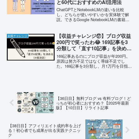
と60代におすすめのAI活用法
ChatGPTとNotebookLMの違いを比較
し、どちらが使いやすいかを実体験で解
説。できるGoogle NotebookLMの書籍リ
ンクも掲載。60歳からのAI活用にぴった
りの内容です。
【収益チャレンジ⑰】ブログ収益
副業チャレンジ
200円で笑ったわ😂 169記事を3
分類して「直す10記事」を決める
（※仮決定）
169記事あるのにブログ収益が年200円。
原因は努力不足ではなく導線不足でし
た。169記事を3分類し、月1万円を目指し
て直す10記事（仮決定）と最初に手を入
れる記事（仮決定）を決めます。
【36日目】無料ブログ vs 有料ブログ！ど
っちが初心者におすすめ？【2025年最新
版】【10日目】リライト記事
【38日目】アフィリエイト成約率を上げ
る！初心者でも成果が出る実践テクニッ
ク