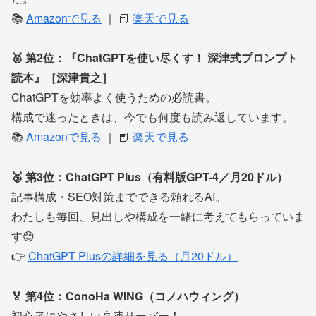
📚
Amazonで見る
｜ 📕
楽天で見る
🥈 第2位：『ChatGPTを使い尽くす！ 深津式プロンプト
読本』［深津貴之］
ChatGPTを効率よく使うための必読書。
構成で迷ったときは、今でも何度も読み返しています。
📚
Amazonで見る
｜ 📕
楽天で見る
🥉 第3位：ChatGPT Plus（有料版GPT-4／月20ドル）
記事構成・SEO対策までできる頼れるAI。
わたしも毎回、見出しや構成を一緒に考えてもらっていま
す😊
👉
ChatGPT Plusの詳細を見る（月20ドル）
🏅 第4位：ConoHa WING（コノハウィング）
初心者にやさしい高速サーバー！