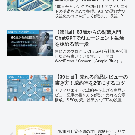
事
100日チャレンジの32日目！アフィリエイ
トの基礎を改めて整理。ASPの選び方や
収益化のコツを詳しく解説し、収益UPの
ための実践ポイントを紹介！
【第1回】60歳からの副業入門
60歳からのAI活用チャレンジ
ChatGPTでAIエージェント生活
を始める第一歩
冒頭このブログは ChatGPT有料版を活用
しながら書いています。テーマは
WordPress「Cocoon（Simple Blue）」を
使用。📘アイキャッチ画像は Canva Pro
で毎回自作しています✨おっちゃんは54
歳で投資を始めたけど...
【39日目】売れる商品レビューの
100日チャレンジ
書き方！成約率を2倍にするコツ
アフィリエイトの成約率を上げる商品レ
ビュー記事の書き方を解説！売れる文章
構成、SEO対策、効果的なCTAの設置方
法まで徹底解説。
【第19回】🏆今週の注目銘柄紹介：リブ