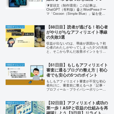
🔰冒頭文（制作環境）この記事は、
ChatGPT（有料版）🤖とWordPressテー
マ「Cocoon（Simple Blue）」💻を使用
し、Canva Proで画像を作成しています
🎨。今回はAmazonの格安タブレット Fire
HD 10 ...
【88日目】読者が逃げる！初心者
100日チャレンジ
がやりがちなアフィリエイト導線
の失敗3選
収益が出ないのは、導線が原因かも？初
心者のわたしがやってしまった3つの失敗
と、そこから学んだ改善ポイントをリア
ルに紹介します！
【61日目】もしもアフィリエイト
100日チャレンジ
審査に通るブログの整え方｜初心
者でも安心の5つのポイント
もしもアフィリエイト審査が不安な初心
者向けに、審査前に整えるべき「記事・
プロフィール・プライバシーポリシー・
お問い合わせ・画像の安全」の5項目をチ
ェック式で解説。審査後に迷いやすいリ
ンク貼りは収益チャレンジ⑥、収益の完
【32日目】アフィリエイト成功の
100日チャレンジ
成形は【89日目】で確認できます。
第一歩！ASPと収益の仕組みを再
確認しよう【3日目】リライト記