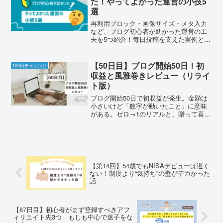
た！やってよかった運営の小技5
選
再利用ブロック・画像サイズ・メタ入力
など、ブログ初心者が助かった運営の工
夫を5つ紹介！毎日投稿を支えた実例と続
けるコツも解説。
【50日目】ブログ開始50日！初
100日チャレンジ
収益と風雅巻きレビュー（リライ
ト版）
ブログ開始50日で初収益が発生。金額は
小さいけど「数字が動いたこと」に意味
がある。ゼロ→1のリアルと、贈って喜ば
れる風雅巻きのレビューを紹介。初心者
が次にやってみたい工夫もわかる内容。
風雅のスタンプカードは毎月1日・15日が
スタンプ2倍。60個で1,000円分の粗品
に。
【第14回】54歳でもNISAデビューは遅く
ない！制度より“気持ち”の壁がデカかった
話
【87日目】初心者がまず登録すべきアフ
ィリエイト先3つ もしも中心で迷子をな