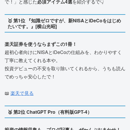
で！」と感じた
必須アイテム4選
を紹介するで👇
🥇 第1位 『知識ゼロですが、新NISAとiDeCoをはじめ
たいです。』[横山光昭]
楽天証券を使うならまずこの1冊！
超初心者向けにNISAとiDeCoの仕組みを、わかりやすく
丁寧に教えてくれる本や。
投資デビューの不安を取り除いてくれるから、うちも読ん
でめっちゃ安心したで！
📖
楽天で見る
🥈 第2位 ChatGPT Pro（有料版GPT-4）
投資の情報収集も、ブログ記事も、ぜ〜んぶおまかせ！