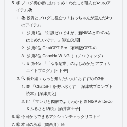
④ ブログ初心者におすすめ！わたしが選んだ4つのア
イテム📚
📚 投資とブログに役立つ！おっちゃんが選んだ4つ
のアイテム
🥇 第1位 『知識ゼロですが、新NISAとiDeCoを
はじめたいです。』[横山光昭]
🥈 第2位 ChatGPT Pro（有料版GPT-4）
🥉 第3位 ConoHa WING（コノハウィング）
🏅 第4位 『「ゆる副業」のはじめかた アフィリ
エイトブログ』[ヒトデ]
🔍 番外編：もっと知りたい人におすすめの2冊！
📘 『ChatGPTを使い尽くす！ 深津式プロンプト
読本』[深津貴之]
💹 『マンガと図解でよくわかる 新NISA＆iDeCo
＆ふるさと納税』[酒井富士子]
⑤ 今日からできるアクションチェックリスト✅
⑥ 本日の所感（関西弁）📝