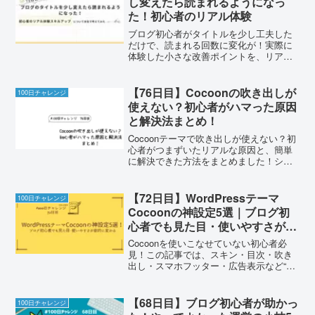
し変えたら読まれるようになっ
た！初心者のリアル体験
ブログ初心者がタイトルを少し工夫した
だけで、読まれる回数に変化が！実際に
体験した小さな改善ポイントを、リアル
にまとめました。
【76日目】Cocoonの吹き出しが
100日チャレンジ
使えない？初心者がハマった原因
と解決法まとめ！
Cocoonテーマで吹き出しが使えない？初
心者がつまずいたリアルな原因と、簡単
に解決できた方法をまとめました！ショ
ートコード不要、誰でもできる吹き出し
設定手順を紹介
【72日目】WordPressテーマ
100日チャレンジ
Cocoonの神設定5選｜ブログ初
心者でも見た目・使いやすさが劇
的に変わる
Cocoonを使いこなせていない初心者必
見！この記事では、スキン・目次・吹き
出し・スマホフッター・広告表示など“や
らなきゃ損する5つの神設定”をわかりや
すく紹介。ブログの見た目も収益性もグ
ッと向上！
【68日目】ブログ初心者が助かっ
100日チャレンジ