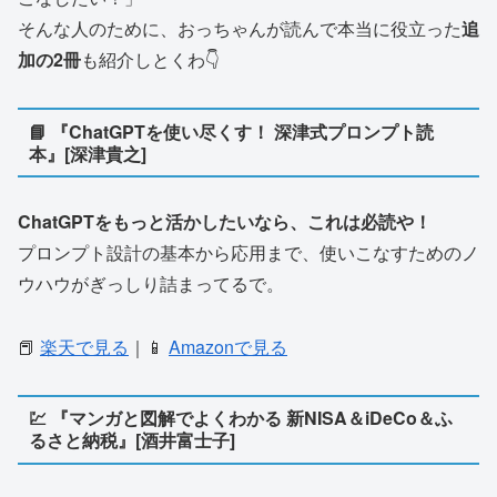
そんな人のために、おっちゃんが読んで本当に役立った
追
加の2冊
も紹介しとくわ👇
📘 『ChatGPTを使い尽くす！ 深津式プロンプト読
本』[深津貴之]
ChatGPTをもっと活かしたいなら、これは必読や！
プロンプト設計の基本から応用まで、使いこなすためのノ
ウハウがぎっしり詰まってるで。
📕
楽天で見る
｜📱
Amazonで見る
💹 『マンガと図解でよくわかる 新NISA＆iDeCo＆ふ
るさと納税』[酒井富士子]