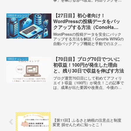
れる場所と、もしもアフィリエイトボタ
ンを置く場所を具体的にテンプレ化して
解説します。
【27日目】初心者向け！
100日チャレンジ
WordPressの投稿データをバッ
クアップする方法（ConoHa
WING対応）
WordPressの投稿データを安全にバック
アップする方法を解説！ConoHa WINGの
自動バックアップ機能と手動でのエクス
ポート方法を紹介します。
【70日目】ブログ70日でついに
100日チャレンジ
初収益！100円が発生した理由
と、残り30日で収益を伸ばす方法
ブログ運営70日目にして初めてアフィリ
エイト収益（100円）が発生！この記事で
は、成果が出た要因や改善点、今後の収
益化戦略について具体的に解説。ブログ
初心者のリアルな挑戦記録です。
【第11回】ふるさと納税の注意点と制度
変更 損せんために知っとこ！