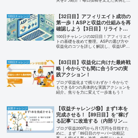
けるコツも解説。
【32日目】アフィリエイト成功の
100日チャレンジ
第一歩！ASPと収益の仕組みを再
確認しよう【3日目】リライト記
事
100日チャレンジの32日目！アフィリエイ
トの基礎を改めて整理。ASPの選び方や
収益化のコツを詳しく解説し、収益UPの
ための実践ポイントを紹介！
【83日目】収益化に向けた最終戦
100日チャレンジ
略｜今からでも間に合う5つの実
践アクション！
ブログ収益化まで残りわずか！今からで
もできる5つの具体的な実践アクションを
紹介。焦りを力に変えて一歩進もう！
【収益チャレンジ⑲】まず1本を
副業チャレンジ
完成させる！【89日目】を“稼げ
る記事”に改造する（内部リンク
＆もしもボタン位置つき）
ブログ収益200円から月1万円を目指すた
めに、まず「89日目のサーバー比較記
事」を稼げる形へ改造。内部リンクを入