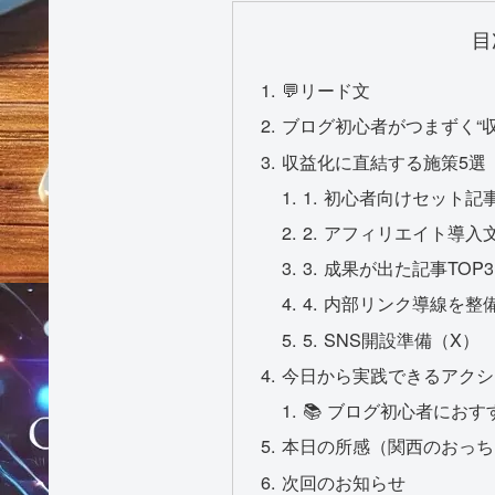
目
💬リード文
ブログ初心者がつまずく“
収益化に直結する施策5選
1. 初心者向けセット記
2. アフィリエイト導入
3. 成果が出た記事TO
4. 内部リンク導線を整
5. SNS開設準備（X）
今日から実践できるアクシ
📚 ブログ初心者にお
本日の所感（関西のおっち
次回のお知らせ