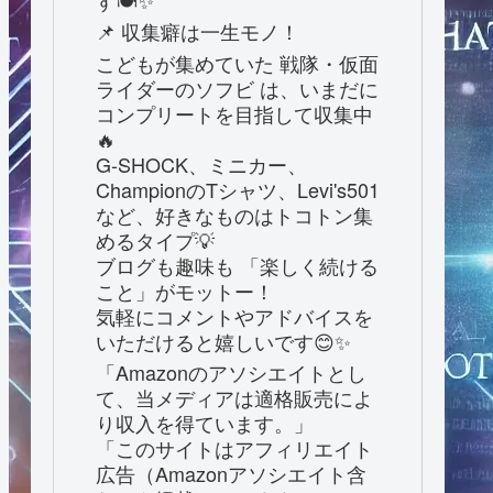
す🍽️✨
📌 収集癖は一生モノ！
こどもが集めていた 戦隊・仮面
ライダーのソフビ は、いまだに
コンプリートを目指して収集中
🔥
G-SHOCK、ミニカー、
ChampionのTシャツ、Levi's501
など、好きなものはトコトン集
めるタイプ💡
ブログも趣味も 「楽しく続ける
こと」がモットー！
気軽にコメントやアドバイスを
いただけると嬉しいです😊✨
「Amazonのアソシエイトとし
て、当メディアは適格販売によ
り収入を得ています。」
「このサイトはアフィリエイト
広告（Amazonアソシエイト含