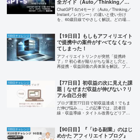
全ガイド（Auto／Thinking／
Instant／レガシー）
ChatGPT-5の4モード（Auto／Thinking／
Instant／レガシー）の違いと使い分け
を、60歳目線でやさしく解説。どの場面
でどのボタンを押すか、今日から試せる
手順と注意点も紹介します。
【19日目】もしもアフィリエイト
100日チャレンジ
で提携中の案件がすべてなくなっ
てしまった！
アフィリエイトリンクが突然「提携終
了」⁉ 初心者が陥りがちな落とし穴と、
再提携・収益回復の具体策を解説。ブロ
グ収益を守るために、いま知っておくべ
き対処法とは？
【77日目】初収益の次に見えた課
100日チャレンジ
題｜なぜまだ収益が伸びない？リ
アル自己分析
ブログ運営77日目で初収益達成！でもま
だ伸び悩み…。この記事では、読者目
線・収益導線・タイトル改善などリアル
な自己分析を通して、次の一歩を探りま
す。初心者ブロガー必見！
【90日目】『「ゆる副業」のはじ
100日チャレンジ
めかた アフィリエイトブログ』