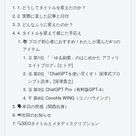
1. どうしてタイトルを変えたのか？
2. 実際に直した記事と日付
3. どんなふうに変えたのか？
4. タイトルを変えて感じた手応え
📚 ブログ初心者におすすめ！わたしが選んだ4つの
アイテム
🥇 第1位 『「ゆる副業」のはじめかた アフィリ
エイトブログ』[ヒトデ]
🥈 第2位 『ChatGPTを使い尽くす！ 深津式プロ
ンプト読本』[深津貴之]
🥉 第3位 ChatGPT Pro（有料版GPT-4）
🏅 第4位 ConoHa WING（コノハウイング）
🗣本日の所感（関西出身）
📢次回のお知らせ
🔍SEOタイトルとメタディスクリプション