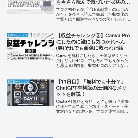
を今さら読んで気づいた収益の本
質｜初心者が回避すべき3つの落
ブログ初心者が『「ゆる副業」のはじめ
とし穴
かた』を今さら読んで痛感した収益化の
本質とは？回避すべき3つの落とし穴と、
失敗から学んだ行動パターンを紹介しま
す。
【収益チャレンジ③】Canva Pro
副業チャレンジ
にしたのに誰にも気づかれへん
(笑)それでも画像に救われた話
Canvaを有料にしたら、画像は良くなっ
たけど反応ゼロ。でもそれでも良かった
と思える理由を、収益ゼロのリアルな体
験として正直に語ります。
【11日目】「無料でも十分？」
100日チャレンジ
ChatGPT有料版の圧倒的なメリ
ットを解説！
ChatGPT無料と有料、どこが違う？実際
に使ってみて感じた精度・スピード・長
文対応などの違いを、ブログ運営目線で
わかりやすく解説。