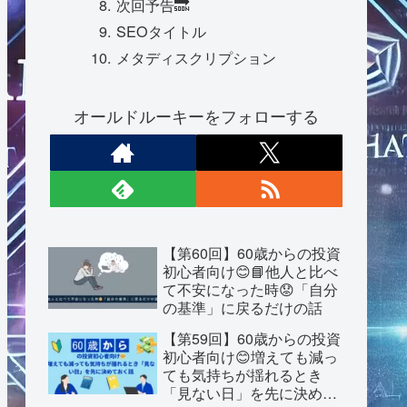
次回予告🔜
SEOタイトル
メタディスクリプション
オールドルーキーをフォローする
【第60回】60歳からの投資
初心者向け😊📘他人と比べ
て不安になった時😟「自分
の基準」に戻るだけの話
【第59回】60歳からの投資
初心者向け😊増えても減っ
ても気持ちが揺れるとき
「見ない日」を先に決めて