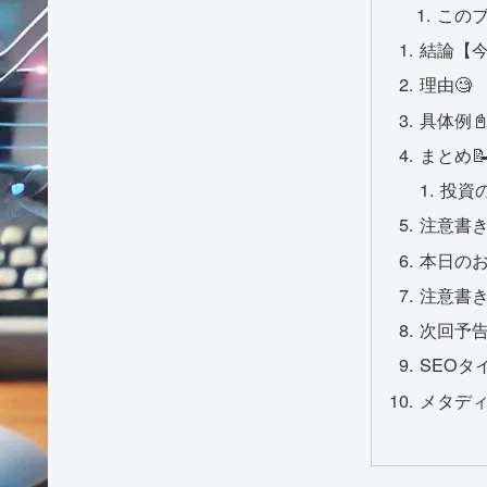
この
結論【
理由🧐
具体例
まとめ
投資
注意書き
本日のお
注意書き
次回予告
SEOタ
メタデ