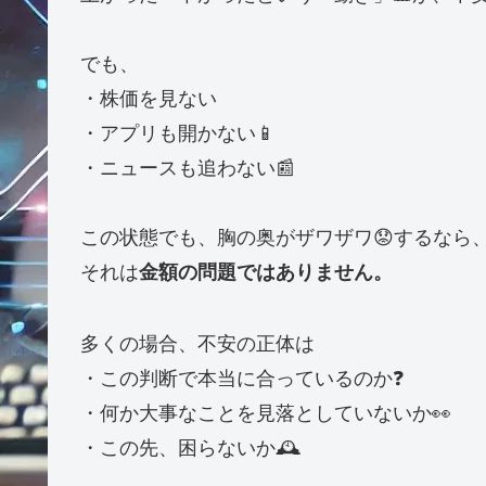
でも、
・株価を見ない
・アプリも開かない📱
・ニュースも追わない📰
この状態でも、胸の奥がザワザワ😟するなら
それは
金額の問題ではありません。
多くの場合、不安の正体は
・この判断で本当に合っているのか❓
・何か大事なことを見落としていないか👀
・この先、困らないか🕰️