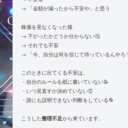
→ 「金額が減ったから不安や」と思う
株価を見なくなった後
→ 下がったかどうか分からない🤔
→ それでも不安
→ 「今、自分は何を信じて待っているんやろ？
このときに出てくる不安は、
・自分のルールを紙に書いていない📝
・いつ見直すか決めていない⏰
・誰にも説明できない判断をしている🌀
こうした
から来ています。
整理不足