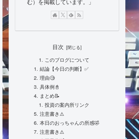
む）を掲載しています。」
目次
このブログについて
結論【今日の判断】✅
理由🧐
具体例📓
まとめ📝
投資の案内所リンク
注意書き⚠️
本日のおっちゃんの所感🤣
注意書き⚠️