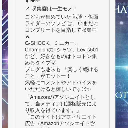
す🍽️✨
📌 収集癖は一生モノ！
こどもが集めていた 戦隊・仮面
ライダーのソフビ は、いまだに
コンプリートを目指して収集中
🔥
G-SHOCK、ミニカー、
ChampionのTシャツ、Levi's501
など、好きなものはトコトン集
めるタイプ💡
ブログも趣味も 「楽しく続ける
こと」がモットー！
気軽にコメントやアドバイスを
いただけると嬉しいです😊✨
「Amazonのアソシエイトとし
て、当メディアは適格販売によ
り収入を得ています。」
「このサイトはアフィリエイト
広告（Amazonアソシエイト含