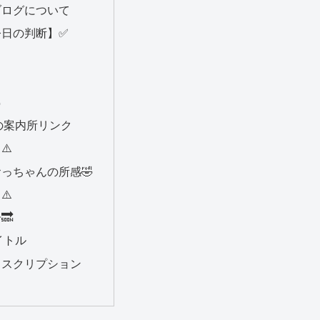
ブログについて
今日の判断】✅


の案内所リンク
⚠️
っちゃんの所感🤣
⚠️
🔜
イトル
ィスクリプション