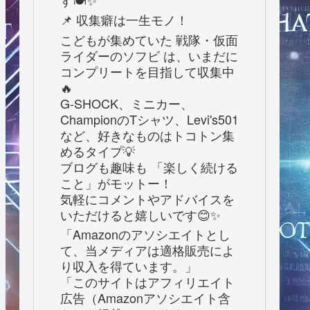
す🍽️✨
📌 収集癖は一生モノ！
こどもが集めていた 戦隊・仮面
ライダーのソフビ は、いまだに
コンプリートを目指して収集中
🔥
G-SHOCK、ミニカー、
ChampionのTシャツ、Levi's501
など、好きなものはトコトン集
めるタイプ💡
ブログも趣味も 「楽しく続ける
こと」がモットー！
気軽にコメントやアドバイスを
いただけると嬉しいです😊✨
「Amazonのアソシエイトとし
て、当メディアは適格販売によ
り収入を得ています。」
「このサイトはアフィリエイト
広告（Amazonアソシエイト含