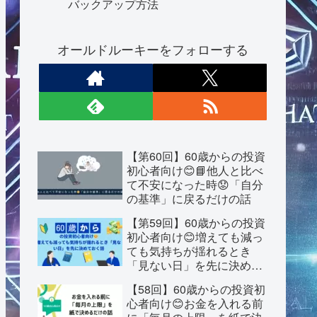
バックアップ方法
オールドルーキーをフォローする
【第60回】60歳からの投資
初心者向け😊📘他人と比べ
て不安になった時😟「自分
の基準」に戻るだけの話
【第59回】60歳からの投資
初心者向け😊増えても減っ
ても気持ちが揺れるとき
「見ない日」を先に決めて
おく話
【58回】60歳からの投資初
心者向け😊お金を入れる前