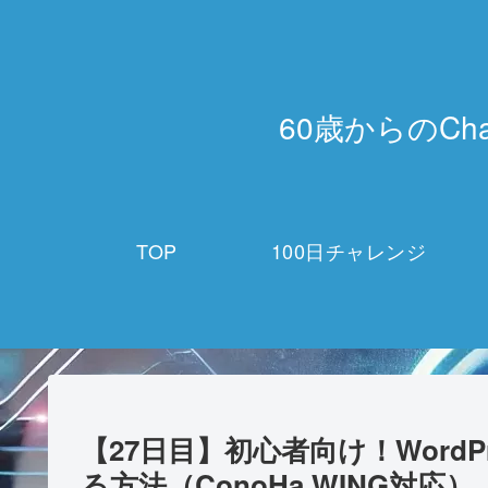
60歳からのCh
TOP
100日チャレンジ
【27日目】初心者向け！Word
る方法（ConoHa WING対応）