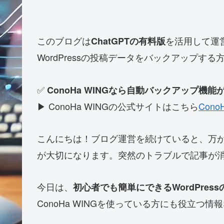
このブログは
を活用して運
ChatGPTの有料版
WordPressの投稿データをバックアップす
✅
ConoHa WINGなら自動バックアップ機
▶ ConoHa WINGの公式サイトはこちら
Con
こんにちは！ブログ運営を続けていると、万
が大切になります。突然のトラブルで記事が
今日は、
初心者でも簡単にできるWordPre
ConoHa WINGを使っている方にも役立つ