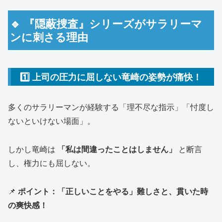
🔹 『隠蔽捜査』シリーズがサラリーマ
ンに刺さる理由
1️⃣ 上司の圧力に屈しない竜崎の姿勢が痛快！
多くのサラリーマンが経験する「理不尽な指示」「忖度し
ないといけない場面」。
しかし竜崎は
「私は間違ったことはしません」
と断言
し、権力にも屈しない。
📌
ポイント：「正しいことをやる」難しさと、貫いた時
の爽快感！