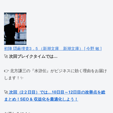
初陣 隠蔽捜査3．5 （新潮文庫 新潮文庫） [ 今野 敏 ]
🚀
次回ブレイクタイムでは…
👉 北方謙三の『水滸伝』がビジネスに効く理由をお届け
します！✨
🚀
次回（2２日目）では…10日目～12日目の改善点を総
まとめ！SEO & 収益化を最適化しよう！