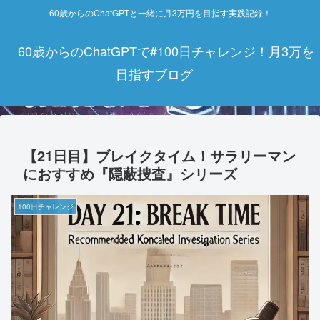
60歳からのChatGPTと一緒に月3万円を目指す実践記録！
60歳からのChatGPTで#100日チャレンジ！月3万を
目指すブログ
【21日目】ブレイクタイム！サラリーマン
におすすめ『隠蔽捜査』シリーズ
100日チャレンジ