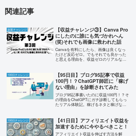
関連記事
【収益チャレンジ③】Canva Pro
副業チャレンジ
にしたのに誰にも気づかれへん
(笑)それでも画像に救われた話
Canvaを有料にしたら、画像は良くなっ
たけど反応ゼロ。でもそれでも良かった
と思える理由を、収益ゼロのリアルな体
験として正直に語ります。
【95日目】ブログ95記事で収益
100日チャレンジ
100円！？ChatGPT師匠に「稼げ
ない理由」を診断されてみた
ブログ95記事書いたのに収益100円！？そ
の理由をChatGPTにガチ診断してもらっ
たリアル体験記。稼げるネタと稼げない
ネタの違いを徹底公開！
【41日目】アフィリエイト収益を
100日チャレンジ
加速するために今やるべきこと！
アフィリエイト収益を伸ばす方法を解