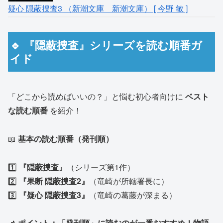
疑心 隠蔽捜査3 （新潮文庫 新潮文庫） [ 今野 敏 ]
🔹 『隠蔽捜査』シリーズを読む順番ガ
イド
「どこから読めばいいの？」と悩む初心者向けに
ベスト
な読む順番
を紹介！
📖
基本の読む順番（発刊順）
1️⃣
『隠蔽捜査』
（シリーズ第1作）
2️⃣
『果断 隠蔽捜査2』
（竜崎が所轄署長に）
3️⃣
『疑心 隠蔽捜査3』
（竜崎の葛藤が深まる）
📌
ポイント：「発刊順」に読むのが一番おすすめ！物語