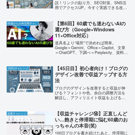
説！リンクの貼り方、SEO対策、SNS活
用でアクセスUP。今すぐ実践できる改善
策をご紹介！
【第6回】60歳でも迷わないAIの
60歳からのAI活用チャレンジ
選び方（Google×Windows
11×Office対応）
道具名より“場所”で決めれば簡単。
Google＝Gemini、Office＝Copilot、文章
＝ChatGPT、下調べ＝Perplexity、資料整
理＝NotebookLM。今日から5分で試せま
す。
【45日目】初心者向け！ブログの
100日チャレンジ
デザイン改善で収益アップする方
法
ブログのデザインを改善すると収益が伸
びる？フォントや色、余白の調整方法を
解説し、アフィリエイト収益を上げるた
めのデザイン戦略を紹介！
【収益チャレンジ⑭】正直しんど
副業チャレンジ
い…飽きと停滞期に悩む60歳のお
っちゃんの本音(笑)
100日ブログを書き続けたあと、停滞期に