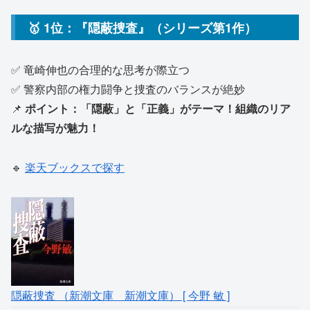
🥇 1位：『隠蔽捜査』（シリーズ第1作）
✅ 竜崎伸也の合理的な思考が際立つ
✅ 警察内部の権力闘争と捜査のバランスが絶妙
📌
ポイント：「隠蔽」と「正義」がテーマ！組織のリア
ルな描写が魅力！
🔹
楽天ブックスで探す
隠蔽捜査 （新潮文庫 新潮文庫） [ 今野 敏 ]