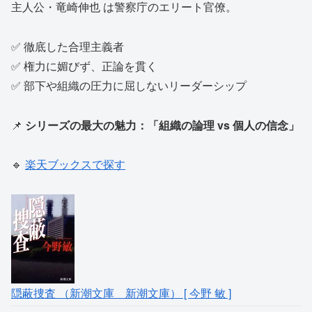
主人公・竜崎伸也 は警察庁のエリート官僚。
✅ 徹底した合理主義者
✅ 権力に媚びず、正論を貫く
✅ 部下や組織の圧力に屈しないリーダーシップ
📌
シリーズの最大の魅力：「組織の論理 vs 個人の信念」
🔹
楽天ブックスで探す
隠蔽捜査 （新潮文庫 新潮文庫） [ 今野 敏 ]