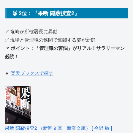
🥈 2位：『果断 隠蔽捜査2』
✅ 竜崎が所轄署長に異動！
✅ 現場と管理職の狭間で奮闘する姿が新鮮
📌
ポイント：「管理職の苦悩」がリアル！サラリーマン
必読！
🔹
楽天ブックスで探す
果断 隠蔽捜査2 （新潮文庫 新潮文庫） [ 今野 敏 ]