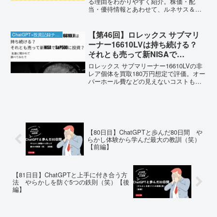
る理由をわかりやすく紹介。株価・配
当・優待情報とあわせて、ルネサス＆
NVIDIAの最新運用状況もリアルに公開中
【第46回】ロレックス サブマリ
ChatGPT×投資記録チャレンジ
ーナー16610LVは持ち続ける？
それとも売って新NISAで
S&P500に投資？（友達に聞かれ
ロレックス サブマリーナー16610LVの非
て調べてみたで😊)⌚➡️📈
レア個体を買取180万円想定で評価。オー
バーホール費などの見えないコストも含
め、持ち続ける場合と売って新NISAで
S&P500（例：eMAXIS Slim 米国株式）
に回す場合を10年・15年でやさしく比較
します。📈⌚
【80日目】ChatGPTと歩んだ80日間 や
らかし体験から学んだ最大の教訓（笑）
【前編】
【81日目】ChatGPTと上手に付き合う方
法 やらかしを防ぐ5つの鉄則（笑）【後
編】