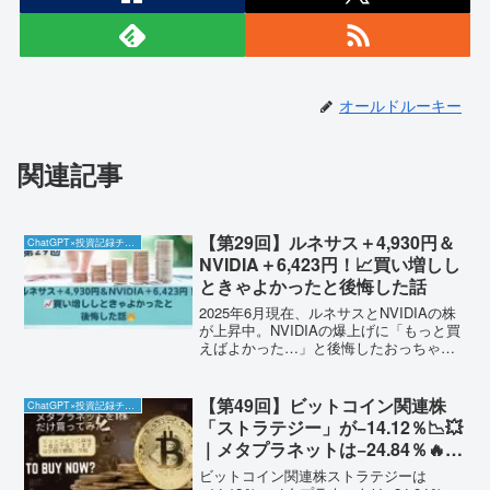
オールドルーキー
関連記事
【第29回】ルネサス＋4,930円＆
ChatGPT×投資記録チャレンジ
NVIDIA＋6,423円！📈買い増しし
ときゃよかったと後悔した話
2025年6月現在、ルネサスとNVIDIAの株
が上昇中。NVIDIAの爆上げに「もっと買
えばよかった…」と後悔したおっちゃん
のリアル投資記録を公開中。
【第49回】ビットコイン関連株
ChatGPT×投資記録チャレンジ
「ストラテジー」が−14.12％📉💥
｜メタプラネットは−24.84％🔥…
初心者が“触ったらあかん”典型例
ビットコイン関連株ストラテジーは