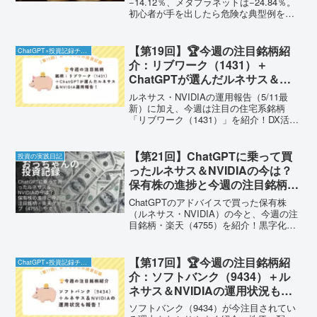
でした
−14.12％、メタプラネットは−24.84％。
初心者が手を出したら危険な典型例を、
60歳手前のおっちゃんが実体験でやさし
く解説。
【第19回】🏆今週の注目銘柄紹
ChatGPT×投資記録チャレンジ
介：リブワーク（1431）＋
ChatGPTが選んだルネサス＆
NVIDIA運用報告！
ルネサス・NVIDIAの運用報告（5/11最
新）に加え、今週は注目の住宅系銘柄
「リブワーク（1431）」を紹介！DX活用
と業績好調で将来性あり。優待もあって
買いやすいで！
【第21回】ChatGPTに乗って買
投資の実践日記
ったルネサス＆NVIDIAの今は？
保有株の進捗と今週の注目銘柄・
楽天グループ（4755）やで！
ChatGPTのアドバイスで買った保有株
（ルネサス・NVIDIA）の今と、今週の注
目銘柄・楽天（4755）を紹介！黒字化と
優待を武器に“攻めたい人向け”やで！
【第17回】🏆今週の注目銘柄紹
ChatGPT×投資記録チャレンジ
介：ソフトバンク（9434）＋ル
ネサス＆NVIDIAの運用状況も報
告！
ソフトバンク（9434）が今注目されてい