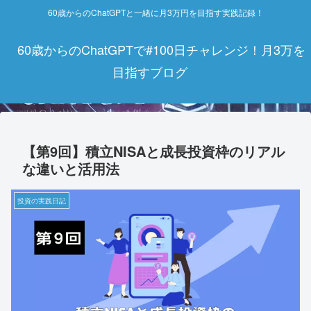
60歳からのChatGPTと一緒に月3万円を目指す実践記録！
60歳からのChatGPTで#100日チャレンジ！月3万を
目指すブログ
【第9回】積立NISAと成長投資枠のリアル
な違いと活用法
投資の実践日記