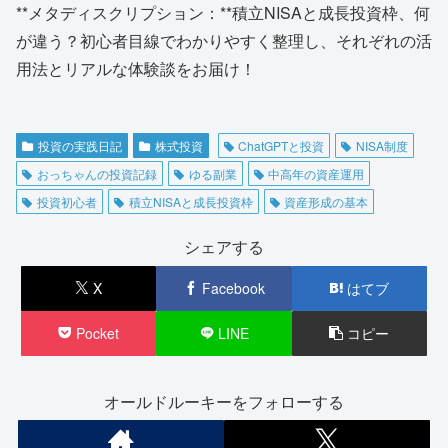
**メタディスクリプション：**積立NISAと成長投資枠、何
が違う？初心者目線でわかりやすく整理し、それぞれの活
用法とリアルな体験談をお届け！
投資の実践日記
株式投資
ChatGPTと投資
NISA制度
おっちゃんの投資記録
ゆる副業
中高年の資産運用
投資初心者
積立NISAと成長投資枠
資産形成の基本
シェアする
X
Facebook
はてブ
Pocket
LINE
コピー
オールドルーキーをフォローする