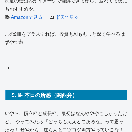
制度の仕組みがイメージで理解できるから、疲れてる夜に
もおすすめや。
📚
Amazonで見る
｜ 📖
楽天で見る
この2冊をプラスすれば、投資もAIももっと深く学べるは
ずやで👍
9. 📝 本日の所感（関西弁）
いや〜、積立枠と成長枠、最初はなんやややこしかったけ
ど、 やってみたら「どっちもええとこあるな」って思っ
たわ！ せやから、焦らんとコツコツ両方やっていこな！