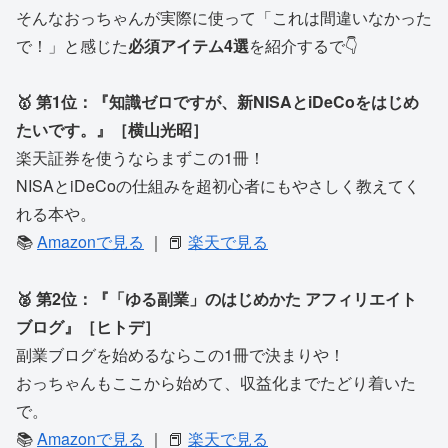
そんなおっちゃんが実際に使って「これは間違いなかった
で！」と感じた
必須アイテム4選
を紹介するで👇
🥇 第1位：『知識ゼロですが、新NISAとiDeCoをはじめ
たいです。』［横山光昭］
楽天証券を使うならまずこの1冊！
NISAとiDeCoの仕組みを超初心者にもやさしく教えてく
れる本や。
📚
Amazonで見る
｜ 📕
楽天で見る
🥈 第2位：『「ゆる副業」のはじめかた アフィリエイト
ブログ』［ヒトデ］
副業ブログを始めるならこの1冊で決まりや！
おっちゃんもここから始めて、収益化までたどり着いた
で。
📚
Amazonで見る
｜ 📕
楽天で見る