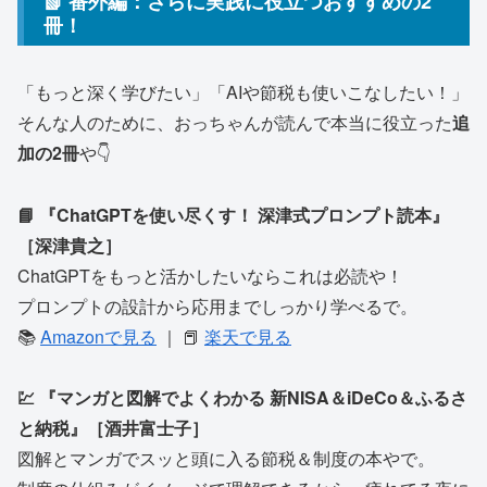
📗 番外編：さらに実践に役立つおすすめの2
冊！
「もっと深く学びたい」「AIや節税も使いこなしたい！」
そんな人のために、おっちゃんが読んで本当に役立った
追
加の2冊
や👇
📘 『ChatGPTを使い尽くす！ 深津式プロンプト読本』
［深津貴之］
ChatGPTをもっと活かしたいならこれは必読や！
プロンプトの設計から応用までしっかり学べるで。
📚
Amazonで見る
｜ 📕
楽天で見る
💹 『マンガと図解でよくわかる 新NISA＆iDeCo＆ふるさ
と納税』［酒井富士子］
図解とマンガでスッと頭に入る節税＆制度の本やで。