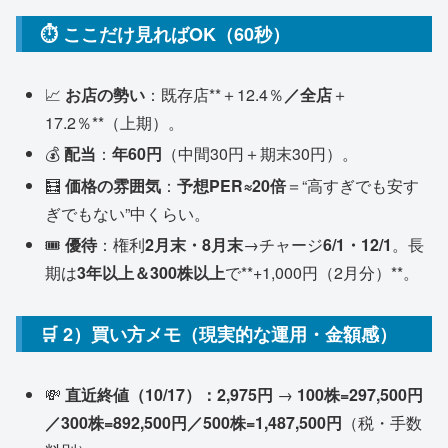
⏱️ ここだけ見ればOK（60秒）
📈
お店の勢い
：既存店**＋12.4％
／全店
＋
17.2％**（上期）。
💰
配当
：
年60円
（中間30円＋期末30円）。
🧮
価格の雰囲気
：
予想PER≈20倍
＝“高すぎでも安す
ぎでもない”中くらい。
🎟️
優待
：権利
2月末・8月末
→チャージ
6/1・12/1
。長
期は
3年以上＆300株以上
で**+1,000円（2月分）**。
🛒 2）買い方メモ（現実的な運用・金額感）
💸
直近終値（10/17）：2,975円
→
100株=297,500円
／300株=892,500円／500株=1,487,500円
（税・手数