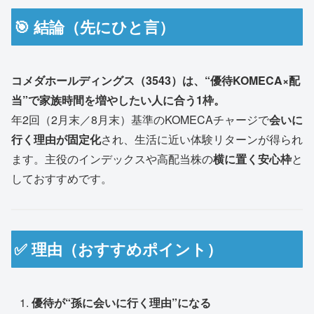
🎯 結論（先にひと言）
コメダホールディングス（3543）は、“優待KOMECA×配
当”で家族時間を増やしたい人に合う1枠。
年2回（2月末／8月末）基準のKOMECAチャージで
会いに
行く理由が固定化
され、生活に近い体験リターンが得られ
ます。主役のインデックスや高配当株の
横に置く安心枠
と
しておすすめです。
✅ 理由（おすすめポイント）
優待が“孫に会いに行く理由”になる