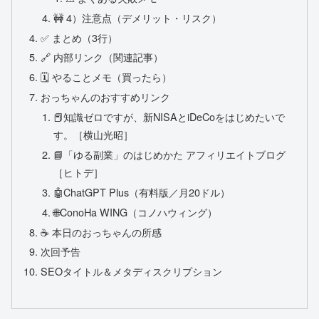
🚧 4）注意点（デメリット・リスク）
✅ まとめ（3行）
🔗 内部リンク（関連記事）
🗓️ やることメモ（買ったら）
おっちゃんのおすすめリンク
📕知識ゼロですが、新NISAとiDeCoをはじめたいで
す。［横山光昭］
📘「ゆる副業」のはじめかた アフィリエイトブログ
［ヒトデ］
🤖ChatGPT Plus（有料版／月20ドル）
🌐ConoHa WING（コノハウィング）
☕ 本日のおっちゃんの所感
次回予告
SEOタイトル＆メタディスクリプション