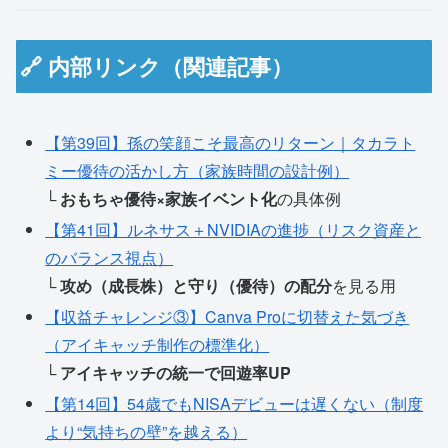
🔗 内部リンク（関連記事）
【第39回】孫の笑顔こそ最高のリターン｜タカラト
ミー優待の活かし方（家族時間の設計例）
└
おもちゃ優待×家族イベント化
の具体例
【第41回】ルネサス＋NVIDIAの進捗（リスク資産と
のバランス視点）
└
攻め（成長株）と守り（優待）の配分
を見る用
【収益チャレンジ③】Canva Proに切替えた気づき
（アイキャッチ制作の標準化）
└
アイキャッチの統一で回遊率UP
【第14回】54歳でもNISAデビューは遅くない（制度
より“気持ちの壁”を越える）