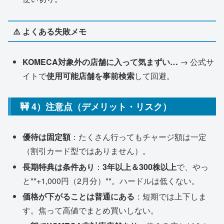
⚠️ よくある失敗メモ
KOMECA対象外の店舗に入って気まずい…
→ 公式サ
イトで
使用可能店舗を事前検索
して回避。
🚧 4）注意点（デメリット・リスク）
優待は固定額
：たくさん行ってもチャージ額は一定
（割引カード型ではありません）。
長期特典は条件あり
：
3年以上＆300株以上
で、やっ
と**+1,000円（2月分）**。ハードルは低くない。
価格が下がることは普通にある
：短期では上下しま
す。焦って高値でまとめ買いしない。