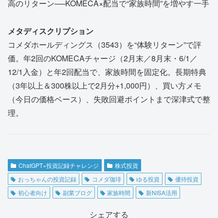
高のリターン──KOMECA×配当で“家族時間”を増やす一手
メタディスクリプション
コメダホールディングス（3543）を“体験リターン”で評
価。年2回のKOMECAチャージ（2月末／8月末・6/1／
12/1入金）と年2回配当で、家族時間を固定化。長期特典
（3年以上＆300株以上で2月分+1,000円）、買い方メモ
（今日の価格ベース）、失敗回避ポイントまで深津式で整
理。
ChatGPT×投資記録チャレンジ
株式投資
おっちゃんの投資記録
コメダ珈琲
ゆる投資
優待投資
初心者向け
副業ブログ
家族時間
新NISA活用
シェアする