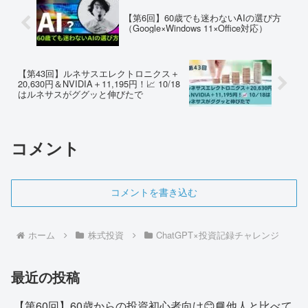
【第6回】60歳でも迷わないAIの選び方
（Google×Windows 11×Office対応）
【第43回】ルネサスエレクトロニクス＋
20,630円＆NVIDIA＋11,195円！📈 10/18
はルネサスがググッと伸びたで
コメント
コメントを書き込む
ホーム
株式投資
ChatGPT×投資記録チャレンジ
最近の投稿
【第60回】60歳からの投資初心者向け😊📘他人と比べて