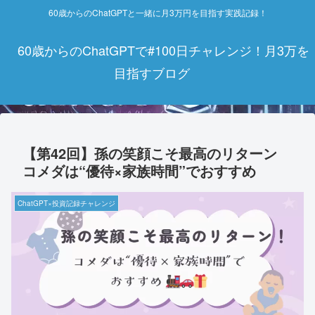
60歳からのChatGPTと一緒に月3万円を目指す実践記録！
60歳からのChatGPTで#100日チャレンジ！月3万を
目指すブログ
【第42回】孫の笑顔こそ最高のリターン
コメダは“優待×家族時間”でおすすめ
ChatGPT×投資記録チャレンジ