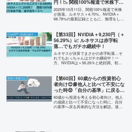
円！📉 関税100%報道で米株下
落、様子見モードへ
2025年10月11日、関税100%報道で米株
が急落。ルネサス＋4.70%、NVIDIA＋
68.78%の最新記録とともに、無理をしな
い“様子見・ルール厳守”の対応方針をおっ
ちゃんでもわかる版で整理。**
【第33回】NVIDIA＋9,230円（＋
ChatGPT×投資記録チャレンジ
56.29%）📈 ルネサスは赤字転
落…でもガチホ継続中！
ルネサスが決算でまさかの赤字転落…そ
れでもおっちゃんはガチホ継続中！一
方、NVIDIAは＋56.29％と絶好調。初心
者目線で決算の見方も紹介。
【第60回】60歳からの投資初心
投資の実践日記
者向け😊📘他人と比べて不安にな
った時😟「自分の基準」に戻るだ
けの話
60歳から投資を考える初心者向け。他人
の成績と比べて不安になった時に、自分
の基準へ戻る具体的な方法を解説。迷い
を長引かせたくない人向け。