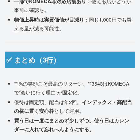
一部でKOMECA非対応店舗あり
：使える店かどうか
事前に確認を。
物価上昇時は実質価値が目減り
：同じ1,000円でも買
える量が減る可能性。
✅ まとめ（3行）
**孫の笑顔こそ最高のリターン。**3543はKOMECA
で“会いに行く理由”が固定化。
優待は固定額、配当は年2回。
インデックス・高配当
の横に置く安心枠
として運用。
買う日は一度にまとめず少しずつ。使う日はカレン
ダーに入れて忘れへんようにする。