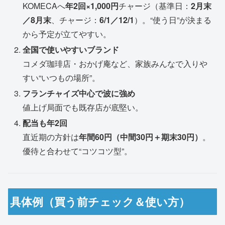
KOMECAへ
年2回×1,000円
チャージ（基準日：
2月末
／8月末
、チャージ：
6/1／12/1
）。“使う日”が決まる
から予定が立てやすい。
全国で使いやすいブランド
コメダ珈琲店・おかげ庵など、家族みんなで入りや
すい“いつもの場所”。
フランチャイズ中心で波に強め
値上げ局面でも既存店が底堅い。
配当も年2回
直近期の方針は
年間60円（中間30円＋期末30円）
。
優待と合わせて“コツコツ型”。
具体例（買う前チェック＆使い方）