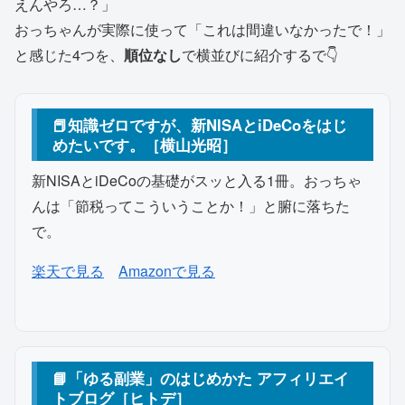
えんやろ…？」
おっちゃんが実際に使って「これは間違いなかったで！」
と感じた4つを、
順位なし
で横並びに紹介するで👇
📕知識ゼロですが、新NISAとiDeCoをはじ
めたいです。［横山光昭］
新NISAとiDeCoの基礎がスッと入る1冊。おっちゃ
んは「節税ってこういうことか！」と腑に落ちた
で。
（アフィリエイトリンク）
（アフィリエイトリンク）
楽天で見る
Amazonで見る
📘「ゆる副業」のはじめかた アフィリエイ
トブログ［ヒトデ］