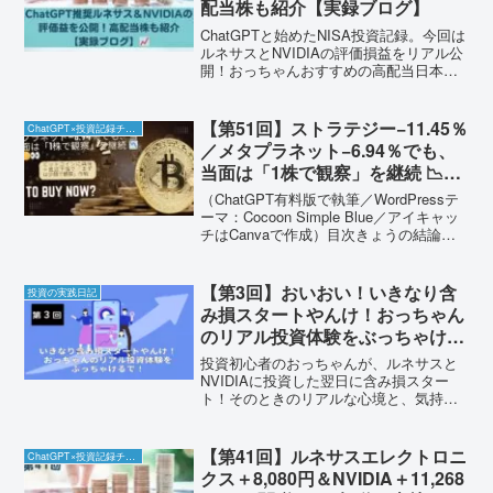
配当株も紹介【実録ブログ】
ChatGPTと始めたNISA投資記録。今回は
ルネサスとNVIDIAの評価損益をリアル公
開！おっちゃんおすすめの高配当日本株
も紹介するで。
【第51回】ストラテジー−11.45％
ChatGPT×投資記録チャレンジ
／メタプラネット−6.94％でも、
当面は「1株で観察」を継続 📉🪙
👀
（ChatGPT有料版で執筆／WordPressテ
ーマ：Cocoon Simple Blue／アイキャッ
チはCanvaで作成）目次きょうの結論い
まの数字（2銘柄）下げが少し落ち着いた
理由（やさしく3つ）最近トピック（事実
だけ）次の1週間：見...
【第3回】おいおい！いきなり含
投資の実践日記
み損スタートやんけ！おっちゃん
のリアル投資体験をぶっちゃける
で！
投資初心者のおっちゃんが、ルネサスと
NVIDIAに投資した翌日に含み損スター
ト！そのときのリアルな心境と、気持ち
を立て直すための工夫を大阪弁で本音ト
ーク。
【第41回】ルネサスエレクトロニ
ChatGPT×投資記録チャレンジ
クス＋8,080円＆NVIDIA＋11,268