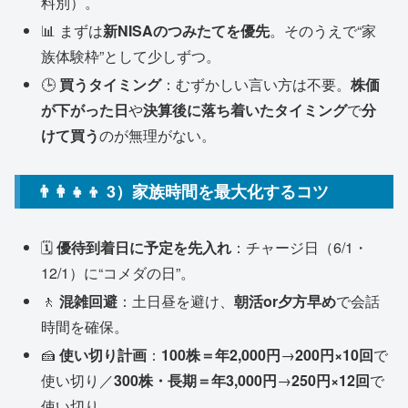
料別）。
📊 まずは
新NISAのつみたてを優先
。そのうえで“家
族体験枠”として少しずつ。
🕒
買うタイミング
：むずかしい言い方は不要。
株価
が下がった日
や
決算後に落ち着いたタイミング
で
分
けて買う
のが無理がない。
👨‍👩‍👧‍👦 3）家族時間を最大化するコツ
🗓️
優待到着日に予定を先入れ
：チャージ日（6/1・
12/1）に“コメダの日”。
🚶
混雑回避
：土日昼を避け、
朝活or夕方早め
で会話
時間を確保。
🍰
使い切り計画
：
100株＝年2,000円
→
200円×10回
で
使い切り／
300株・長期＝年3,000円
→
250円×12回
で
使い切り。