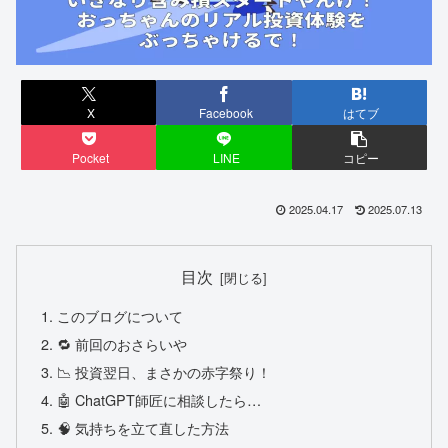
X
Facebook
はてブ
Pocket
LINE
コピー
2025.04.17
2025.07.13
目次
このブログについて
🔁 前回のおさらいや
📉 投資翌日、まさかの赤字祭り！
🤖 ChatGPT師匠に相談したら…
🧠 気持ちを立て直した方法