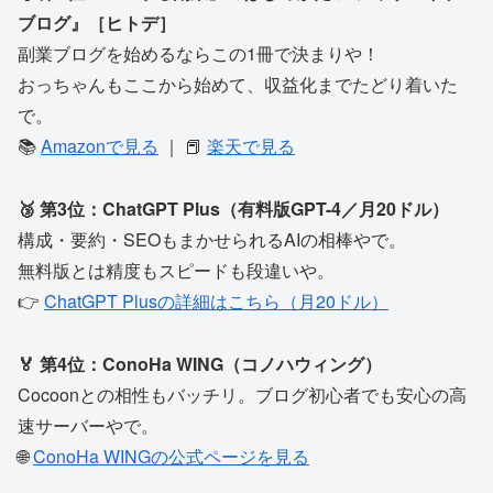
ブログ』［ヒトデ］
副業ブログを始めるならこの1冊で決まりや！
おっちゃんもここから始めて、収益化までたどり着いた
で。
📚
Amazonで見る
｜ 📕
楽天で見る
🥉 第3位：ChatGPT Plus（有料版GPT-4／月20ドル）
構成・要約・SEOもまかせられるAIの相棒やで。
無料版とは精度もスピードも段違いや。
👉
ChatGPT Plusの詳細はこちら（月20ドル）
🏅 第4位：ConoHa WING（コノハウィング）
Cocoonとの相性もバッチリ。ブログ初心者でも安心の高
速サーバーやで。
🌐
ConoHa WINGの公式ページを見る