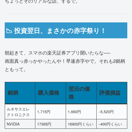
ちょっとそのリアルな話、するで。
📉 投資翌日、まさかの赤字祭り！
朝起きて、スマホの楽天証券アプリ開いたらな──
画面真っ赤っかやったんや！早速赤字やで。それも2銘柄
ともって。
翌日の価
銘柄
購入価格
評価損益
格
ルネサスエレ
1,715円
1,660円
−5,520円
クトロニクス
NVIDIA
17365円
16900円くらい
−400円くらい