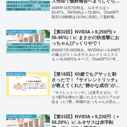
ス売却で最終報告へまっしぐら
【12/7】
2025年12月7日時点、ルネサスは＋
20.67%、NVIDIAは＋72.80%。ChatGPT
助言の2銘柄は12/24に売却して最終報
告。iPhoneの軍資金も貯まってきた実体
験を、おっちゃんでもわかる短い言葉で
整理しました。
【第32回】NVIDIA＋9,259円(＋
ChatGPT×投資記録チャレンジ
56.46%)！📈 まさかの快進撃にお
っちゃんびっくりやで！
2025年7月19日時点、NVIDIAが＋9,259円
の爆上がり！ルネサスエレクトロニクス
も＋19,030円をキープ。ChatGPTの“年末
予想”に乗ったおっちゃんのリアルな投資
記録を公開中。
【第18回】60歳でもグサッと刺
投資の実践日記
さったで！『サイレントリッチ』
が教えてくれた“静かな成功”がわ
かるんやで
『サイレントリッチ』は派手さゼロ。で
も1億円を静かに築いた人たちのリアルが
詰まった1冊。60歳のおっちゃんが読んで
本気で震えた理由と、今できる行動を紹
介します。
【第33回】NVIDIA＋9,230円（＋
ChatGPT×投資記録チャレンジ
56.29%）📈 ルネサスは赤字転