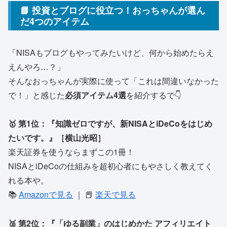
📘 投資とブログに役立つ！おっちゃんが選ん
だ4つのアイテム
「NISAもブログもやってみたいけど、何から始めたらえ
えんやろ…？」
そんなおっちゃんが実際に使って「これは間違いなかった
で！」と感じた
必須アイテム4選
を紹介するで👇
🥇 第1位：『知識ゼロですが、新NISAとiDeCoをはじめ
たいです。』［横山光昭］
楽天証券を使うならまずこの1冊！
NISAとiDeCoの仕組みを超初心者にもやさしく教えてく
れる本や。
📚
Amazonで見る
｜ 📕
楽天で見る
🥈 第2位：『「ゆる副業」のはじめかた アフィリエイト