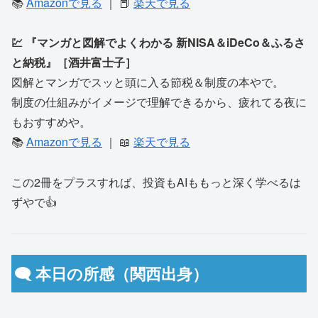
📚
Amazonで見る
｜ 📕
楽天で見る
💹 『マンガと図解でよくわかる 新NISA＆iDeCo＆ふるさ
と納税』［酒井富士子］
図解とマンガでスッと頭に入る節税＆制度の本やで。
制度の仕組みがイメージで理解できるから、疲れてる夜に
もおすすめや。
📚
Amazonで見る
｜ 📖
楽天で見る
この2冊をプラスすれば、投資もAIももっと深く学べるは
ずやで👍
🗨️ 本日の所感（関西出身）