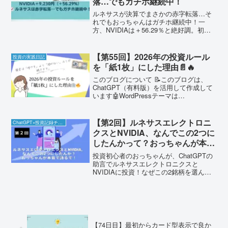
落…でもガチホ継続中！
ルネサスが決算でまさかの赤字転落…そ
れでもおっちゃんはガチホ継続中！一
方、NVIDIAは＋56.29％と絶好調。初心
者目線で決算の見方も紹介。
【第55回】2026年の投資ルール
投資の実践日記
を「紙1枚」にした理由📄🔥
このブログについて 📝このブログは、
ChatGPT（有料版）を活用して作成して
います🤖WordPressテーマは
「Cocoon」、アイキャッチはCanvaで作
っています🎨投資を続けていると、ふと
手が止まる瞬間があります。「これで合
【第2回】ルネサスエレクトロニ
ChatGPT×投資記録チャレンジ
ってるんや...
クスとNVIDIA、なんでこの2つに
したんかって？おっちゃんが本音
で語るで！
投資初心者のおっちゃんが、ChatGPTの
助言でルネサスエレクトロニクスと
NVIDIAに投資！なぜこの2銘柄を選んだ
のか？その理由と納得のポイントを大阪
弁で本音トーク。
【74日目】最初からカード型表示で良か