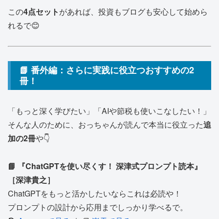
この
4点セット
があれば、投資もブログも安心して始めら
れるで😊
📗 番外編：さらに実践に役立つおすすめの2
冊！
「もっと深く学びたい」「AIや節税も使いこなしたい！」
そんな人のために、おっちゃんが読んで本当に役立った
追
加の2冊
や👇
📘 『ChatGPTを使い尽くす！ 深津式プロンプト読本』
［深津貴之］
ChatGPTをもっと活かしたいならこれは必読や！
プロンプトの設計から応用までしっかり学べるで。