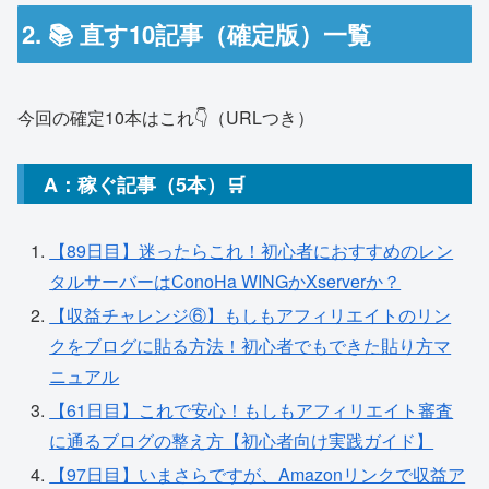
2. 📚 直す10記事（確定版）一覧
今回の確定10本はこれ👇（URLつき）
A：稼ぐ記事（5本）🛒
【89日目】迷ったらこれ！初心者におすすめのレン
タルサーバーはConoHa WINGかXserverか？
【収益チャレンジ⑥】もしもアフィリエイトのリン
クをブログに貼る方法！初心者でもできた貼り方マ
ニュアル
【61日目】これで安心！もしもアフィリエイト審査
に通るブログの整え方【初心者向け実践ガイド】
【97日目】いまさらですが、Amazonリンクで収益ア