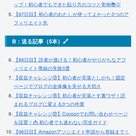
ップ！初心者でもできた貼り方のコツと実例📚💡
【87日目】初心者のわたしが使ってよかった3つのア
フィリエイト先
B：送る記事（5本）🔗
【88日目】読者が逃げる！初心者がやりがちなアフ
ィリエイト導線の失敗3選
【収益チャレンジ⑨】初心者が見落としがち！固定
ページでブログの全体像を見せる大切さ
【収益チャレンジ⑧】初心者が見落とす裏ワザ！読
まれるブログに変える3つの作業
【収益チャレンジ⑫】Cocoonでお問い合わせページ
を設置！📩 初心者でも迷わない完全ガイド
【96日目】Amazonアソシエイト申請から登録まで！