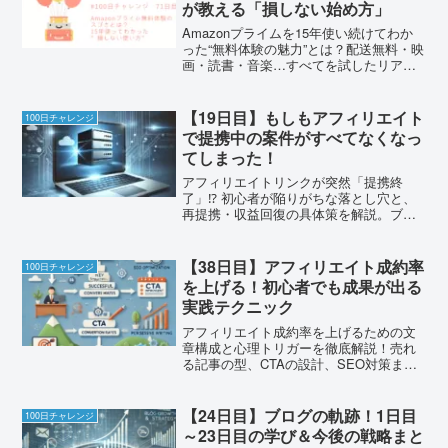
が教える「損しない始め方」
Amazonプライムを15年使い続けてわか
った“無料体験の魅力”とは？配送無料・映
画・読書・音楽…すべてを試したリアル
な感想とおすすめの始め方を紹介しま
す。
【19日目】もしもアフィリエイト
100日チャレンジ
で提携中の案件がすべてなくなっ
てしまった！
アフィリエイトリンクが突然「提携終
了」⁉ 初心者が陥りがちな落とし穴と、
再提携・収益回復の具体策を解説。ブロ
グ収益を守るために、いま知っておくべ
き対処法とは？
【38日目】アフィリエイト成約率
100日チャレンジ
を上げる！初心者でも成果が出る
実践テクニック
アフィリエイト成約率を上げるための文
章構成と心理トリガーを徹底解説！売れ
る記事の型、CTAの設計、SEO対策まで
詳しく紹介。
【24日目】ブログの軌跡！1日目
100日チャレンジ
～23日目の学び＆今後の戦略まと