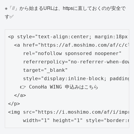
※「//」から始まるURLは、httpsに直しておくのが安全で
す✅
<p style="text-align:center; margin:18px 0;
  <a href="https://af.moshimo.com/af/c/cli
     rel="nofollow sponsored noopener"

     referrerpolicy="no-referrer-when-down
     target="_blank"

     style="display:inline-block; padding:
    👉 ConoHa WING 申込みはこちら

  </a>

</p>

<img src="https://i.moshimo.com/af/i/impre