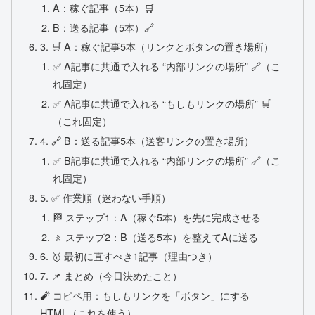
A：稼ぐ記事（5本）🛒
B：送る記事（5本）🔗
3. 🛒 A：稼ぐ記事5本（リンクとボタンの置き場所）
✅ A記事に共通で入れる “内部リンクの場所” 🔗（こ
れ固定）
✅ A記事に共通で入れる “もしもリンクの場所” 🛒
（これ固定）
4. 🔗 B：送る記事5本（送客リンクの置き場所）
✅ B記事に共通で入れる “内部リンクの場所” 🔗（こ
れ固定）
5. ✅ 作業順（迷わない手順）
🏁 ステップ1：A（稼ぐ5本）を先に完成させる
🚶 ステップ2：B（送る5本）を整えてAに送る
6. 🥇 最初に直すべき1記事（理由つき）
7. 📌 まとめ（今日決めたこと）
🧨 コピペ用：もしもリンクを「ボタン」にする
HTML（これを使う）