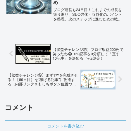
め
ブログ運営も24日目！これまでの成長を
振り返り、SEO強化・収益化のポイント
を整理。次のステップに進むための戦略
を解説します！
【収益チャレンジ⑰】ブログ収益200円で
笑ったわ😂 169記事を3分類して「直す
10記事」を決める（※仮決定）
【収益チャレンジ⑲】まず1本を完成させ
る！【89日目】を“稼げる記事”に改造す
る（内部リンク＆もしもボタン位置つ
き）
コメント
コメントを書き込む