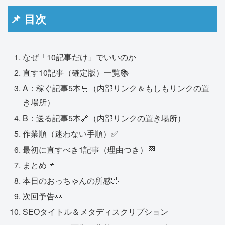
📌 目次
なぜ「10記事だけ」でいいのか
直す10記事（確定版）一覧📚
A：稼ぐ記事5本🛒（内部リンク＆もしもリンクの置
き場所）
B：送る記事5本🔗（内部リンクの置き場所）
作業順（迷わない手順）✅
最初に直すべき1記事（理由つき）🏁
まとめ📌
本日のおっちゃんの所感🤣
次回予告👀
SEOタイトル＆メタディスクリプション