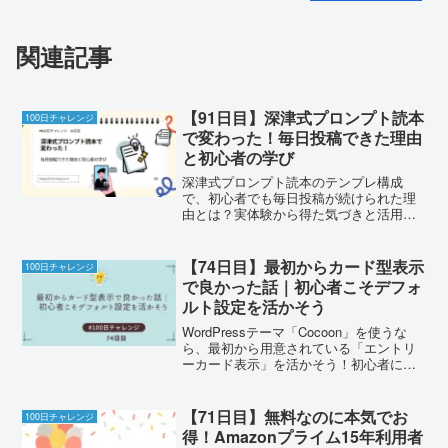
関連記事
【91日目】深津式プロンプト読本
100日チャレンジ
で変わった！毎日投稿できた理由
と初心者の学び
深津式プロンプト読本のテンプレ構成
で、初心者でも毎日投稿が続けられた理
由とは？実体験から得た気づきと活用法
をリアルに紹介！
【74日目】最初からカード型表示
100日チャレンジ
で良かった話｜初心者こそデフォ
ルト設定を活かそう
WordPressテーマ「Cocoon」を使うな
ら、最初から用意されている「エントリ
ーカード表示」を活かそう！初心者に最
適な投稿一覧の作り方と、その効果をリ
アル体験から紹介します。
【71日目】無料なのに本気でお
100日チャレンジ
得！Amazonプライム15年利用者