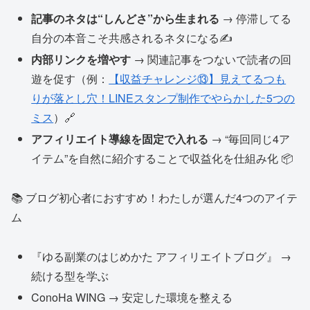
記事のネタは“しんどさ”から生まれる
→ 停滞してる
自分の本音こそ共感されるネタになる✍️
内部リンクを増やす
→ 関連記事をつないで読者の回
遊を促す（例：
【収益チャレンジ⑬】見えてるつも
りが落とし穴！LINEスタンプ制作でやらかした5つの
ミス
）🔗
アフィリエイト導線を固定で入れる
→ “毎回同じ4ア
イテム”を自然に紹介することで収益化を仕組み化 📦
📚 ブログ初心者におすすめ！わたしが選んだ4つのアイテ
ム
『ゆる副業のはじめかた アフィリエイトブログ』 →
続ける型を学ぶ
ConoHa WING → 安定した環境を整える