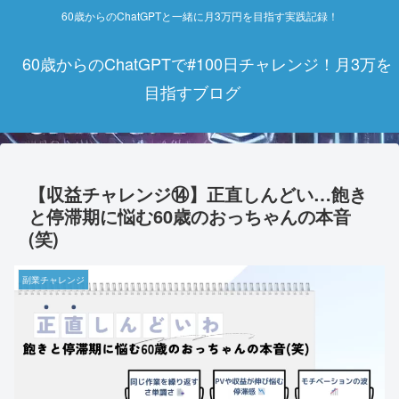
60歳からのChatGPTと一緒に月3万円を目指す実践記録！
60歳からのChatGPTで#100日チャレンジ！月3万を
目指すブログ
【収益チャレンジ⑭】正直しんどい…飽き
と停滞期に悩む60歳のおっちゃんの本音
(笑)
副業チャレンジ