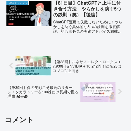
【81日目】ChatGPTと上手に付
100日チャレンジ
き合う方法 やらかしを防ぐ5つ
の鉄則（笑）【後編】
ChatGPT運用で失敗しないために！やら
かしを防ぐ具体的な5つの鉄則を徹底解
説。初心者必見の実践アドバイス満載で
す。
【第38回】ルネサスエレクトロニクス＋
7,930円＆NVIDIA＋10,242円！📈 9/28は
コツコツ上向き
【第39回】孫の笑顔こそ最高のリター
ン！タカラトミーを100株だけ長期で握る
理由 🚂🚗🎁
コメント