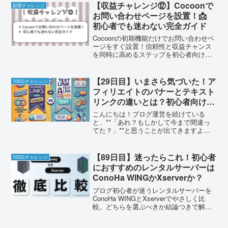
【収益チャレンジ⑫】Cocoonで
副業チャレンジ
お問い合わせページを設置！📩
初心者でも迷わない完全ガイド
Cocoonの初期機能だけでお問い合わせペ
ージをすぐ設置！信頼性と収益チャンス
を同時に高めるステップを初心者向けに
分かりやすく紹介します。
【29日目】いまさら気づいた！ア
100日チャレンジ
フィリエイトのバナーとテキスト
リンクの違いとは？初心者向け解
説
こんにちは！ブログ運営を続けている
と、**「あれ？もしかして今まで間違っ
てた？」**と思うことが出てきますよ
ね。実は私も最近気づきました。アフィ
リエイトリンクの貼り方、バナーばかり
使っていたけど、実はテキストリンクの
【89日目】迷ったらこれ！初心者
100日チャレンジ
方がクリックされやすいん...
におすすめのレンタルサーバーは
ConoHa WINGかXserverか？
ブログ初心者が迷うレンタルサーバーを
ConoHa WINGとXserverでやさしく比
較。どちらを選ぶべきか結論つきで解説
し、迷ったときの判断基準と次にやるこ
ともまとめました。