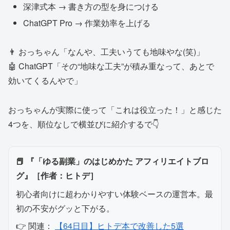
深津式本 → 書き方の型を身につける
ChatGPT Pro → 作業効率を上げる
👨 おっちゃん「なんや、工夫いうても地味やな(笑)」
🤖 ChatGPT「その“地味な工夫”が積み重なって、あとで
効いてくるんやで」
おっちゃんが実際に使って「これは役立った！」と感じた
4つを、順位なしで横並びに紹介するで👇
📕 『「ゆる副業」のはじめかた アフィリエイトブロ
グ』［作者：ヒトデ］
初心者向けに超わかりやすい体験ベースの運営本。最
初の不安がグッと下がる。
👉 関連：
【64日目】ヒトデ本で改善した5選