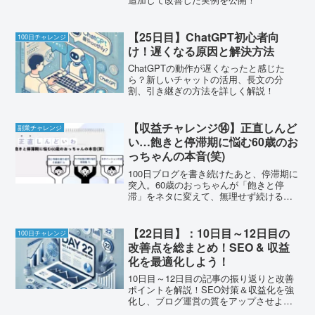
【25日目】ChatGPT初心者向
100日チャレンジ
け！遅くなる原因と解決方法
ChatGPTの動作が遅くなったと感じた
ら？新しいチャットの活用、長文の分
割、引き継ぎの方法を詳しく解説！
【収益チャレンジ⑭】正直しんど
副業チャレンジ
い…飽きと停滞期に悩む60歳のお
っちゃんの本音(笑)
100日ブログを書き続けたあと、停滞期に
突入。60歳のおっちゃんが「飽きと停
滞」をネタに変えて、無理せず続ける工
夫をリアルに語ります。
【22日目】：10日目～12日目の
100日チャレンジ
改善点を総まとめ！SEO & 収益
化を最適化しよう！
10日目～12日目の記事の振り返りと改善
ポイントを解説！SEO対策＆収益化を強
化し、ブログ運営の質をアップさせよ
う！