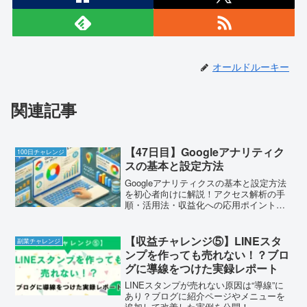
オールドルーキー
関連記事
【47日目】Googleアナリティク
100日チャレンジ
スの基本と設定方法
Googleアナリティクスの基本と設定方法
を初心者向けに解説！アクセス解析の手
順・活用法・収益化への応用ポイントを
紹介。ブログ運営の必須ツールを活用し
よう！
【収益チャレンジ⑤】LINEスタ
副業チャレンジ
ンプを作っても売れない！？ブロ
グに導線をつけた実録レポート
LINEスタンプが売れない原因は“導線”に
あり？ブログに紹介ページやメニューを
追加して改善した実例を公開！