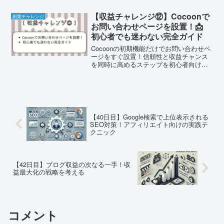
【収益チャレンジ⑫】Cocoonで
副業チャレンジ
お問い合わせページを設置！📩
初心者でも迷わない完全ガイド
Cocoonの初期機能だけでお問い合わせペ
ージをすぐ設置！信頼性と収益チャンス
を同時に高めるステップを初心者向けに
分かりやすく紹介します。
【40日目】Google検索で上位表示される
SEO対策！アフィリエイト向けの実践テ
クニック
【42日目】ブログ収益の次なる一手！収
益最大化の戦略を考える
コメント