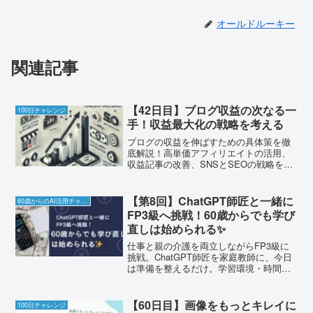
オールドルーキー
関連記事
【42日目】ブログ収益の次なる一
100日チャレンジ
手！収益最大化の戦略を考える
ブログの収益を伸ばすための具体策を徹
底解説！高単価アフィリエイトの活用、
収益記事の改善、SNSとSEOの戦略を紹
介。
【第8回】ChatGPT師匠と一緒に
60歳からのAI活用チャレンジ
FP3級へ挑戦！60歳からでも学び
直しは始められる✨
仕事と親の介護を両立しながらFP3級に
挑戦。ChatGPT師匠を家庭教師に、今日
は準備を整えるだけ。学習環境・時間確
保・おすすめ書籍・3か月合格プランをサ
クッと整理。
【60日目】画像をもっとキレイに
100日チャレンジ