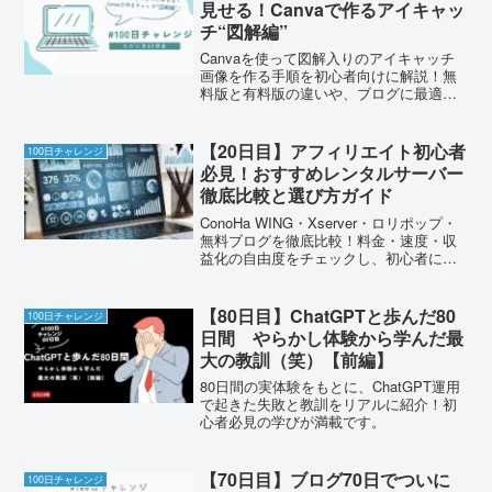
見せる！Canvaで作るアイキャッ
チ“図解編”
Canvaを使って図解入りのアイキャッチ
画像を作る手順を初心者向けに解説！無
料版と有料版の違いや、ブログに最適な
画像サイズも紹介。
【20日目】アフィリエイト初心者
100日チャレンジ
必見！おすすめレンタルサーバー
徹底比較と選び方ガイド
ConoHa WING・Xserver・ロリポップ・
無料ブログを徹底比較！料金・速度・収
益化の自由度をチェックし、初心者に最
適なブログ環境を解説！
【80日目】ChatGPTと歩んだ80
100日チャレンジ
日間 やらかし体験から学んだ最
大の教訓（笑）【前編】
80日間の実体験をもとに、ChatGPT運用
で起きた失敗と教訓をリアルに紹介！初
心者必見の学びが満載です。
【70日目】ブログ70日でついに
100日チャレンジ