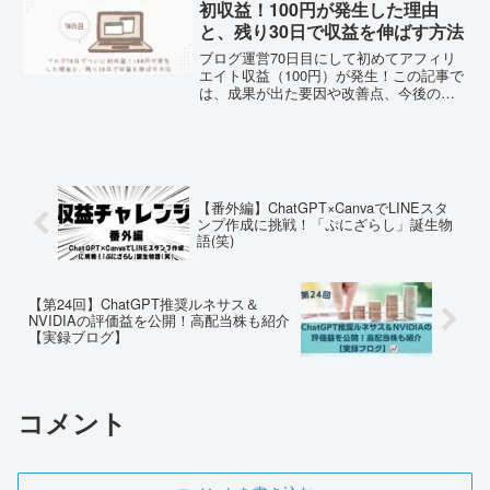
初収益！100円が発生した理由
と、残り30日で収益を伸ばす方法
ブログ運営70日目にして初めてアフィリ
エイト収益（100円）が発生！この記事で
は、成果が出た要因や改善点、今後の収
益化戦略について具体的に解説。ブログ
初心者のリアルな挑戦記録です。
【番外編】ChatGPT×CanvaでLINEスタ
ンプ作成に挑戦！「ぷにざらし」誕生物
語(笑)
【第24回】ChatGPT推奨ルネサス＆
NVIDIAの評価益を公開！高配当株も紹介
【実録ブログ】
コメント