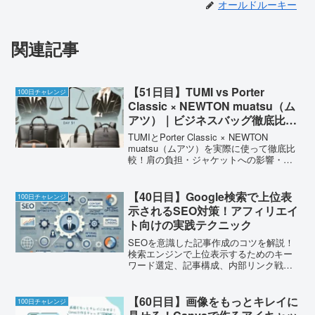
オールドルーキー
関連記事
【51日目】TUMI vs Porter
100日チャレンジ
Classic × NEWTON muatsu（ム
アツ）｜ビジネスバッグ徹底比較
レビュー
TUMIとPorter Classic × NEWTON
muatsu（ムアツ）を実際に使って徹底比
較！肩の負担・ジャケットへの影響・軽
さ・リセールなど5項目で評価。60代にも
優しいバッグはどっち？
【40日目】Google検索で上位表
100日チャレンジ
示されるSEO対策！アフィリエイ
ト向けの実践テクニック
SEOを意識した記事作成のコツを解説！
検索エンジンで上位表示するためのキー
ワード選定、記事構成、内部リンク戦略
を初心者向けに紹介。
【60日目】画像をもっとキレイに
100日チャレンジ