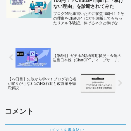
100円！？ChatGPT師匠に「稼げ
ない理由」を診断されてみた
ブログ95記事書いたのに収益100円！？そ
の理由をChatGPTにガチ診断してもらっ
たリアル体験記。稼げるネタと稼げない
ネタの違いを徹底公開！
【第8回】ガチホ2銘柄運用状況＋今週の
注目日本株（ChatGPTディープサーチ）
【79日目】失敗から学べ！ブログ初心者
が陥りがちな3つのNG行動と改善策を徹
底解説
コメント
コメントを書き込む