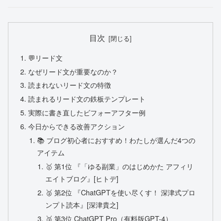
目次
💬リード文
なぜリード文が重要なのか？
読まれないリード文の特徴
読まれるリード文の鉄板テンプレート
実際に書き直したビフォーアフター例
今日からできる改善アクション
📚 ブログ初心者におすすめ！わたしが選んだ4つの
アイテム
🥇 第1位 『「ゆる副業」のはじめかた アフィリ
エイトブログ』[ヒトデ]
🥈 第2位 『ChatGPTを使い尽くす！ 深津式プロ
ンプト読本』[深津貴之]
🥉 第3位 ChatGPT Pro（有料版GPT-4）