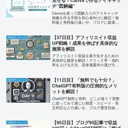
見せる！Canvaで作るアイキャッ
チ“図解編”
Canvaを使って図解入りのアイキャッチ
画像を作る手順を初心者向けに解説！無
料版と有料版の違いや、ブログに最適な
画像サイズも紹介。
【37日目】アフィリエイト収益
100日チャレンジ
UP戦略！成果を伸ばす具体的な
施策を解説
アフィリエイト収益を最大化するための
具体的な施策を解説！クリック率・成約
率を上げる方法、高単価案件の選び方、
SEO対策まで詳しく紹介。
【11日目】「無料でも十分？」
100日チャレンジ
ChatGPT有料版の圧倒的なメリ
ットを解説！
ChatGPT無料と有料、どこが違う？実際
に使ってみて感じた精度・スピード・長
文対応などの違いを、ブログ運営目線で
わかりやすく解説。
【95日目】ブログ95記事で収益
100日チャレンジ