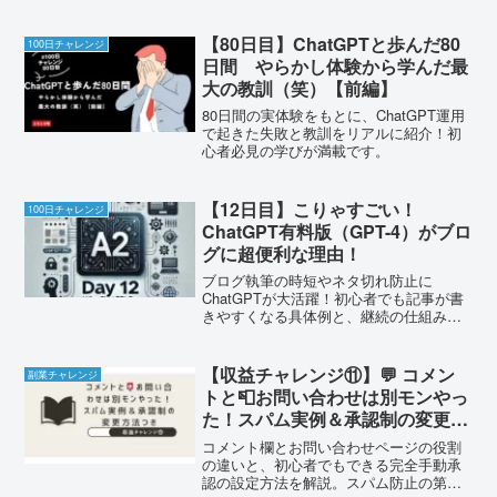
【80日目】ChatGPTと歩んだ80
100日チャレンジ
日間 やらかし体験から学んだ最
大の教訓（笑）【前編】
80日間の実体験をもとに、ChatGPT運用
で起きた失敗と教訓をリアルに紹介！初
心者必見の学びが満載です。
【12日目】こりゃすごい！
100日チャレンジ
ChatGPT有料版（GPT-4）がブロ
グに超便利な理由！
ブログ執筆の時短やネタ切れ防止に
ChatGPTが大活躍！初心者でも記事が書
きやすくなる具体例と、継続の仕組みを
実体験で紹介。
【収益チャレンジ⑪】💬 コメン
副業チャレンジ
トと📮お問い合わせは別モンやっ
た！スパム実例＆承認制の変更方
法つき
コメント欄とお問い合わせページの役割
の違いと、初心者でもできる完全手動承
認の設定方法を解説。スパム防止の第一