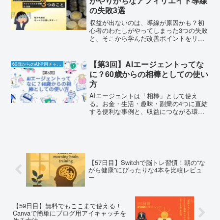
がやりがちなアフィリエイト導線
の失敗3選
収益が出ないのは、導線が原因かも？初
心者のわたしがやってしまった3つの失敗
と、そこから学んだ改善ポイントをリア
ルに紹介します！
【第3回】AIエージェントってな
60歳からのAI活用チャレンジ
に？60歳からの相棒としての使い
方
AIエージェントは「相棒」として使え
る。お金・生活・趣味・副業の4つに直結
する便利な事例と、収益につながる環境
セット（ConoHa／Canva／ChatGPT
Plus）をわかりやすく紹介。
【57日目】Switchで脳トレ習慣！朝の“な
がら健康”にぴったりな4本を比較レビュ
ー
【59日目】無料でもここまで使える！
Canvaで簡単にブログ用アイキャッチを