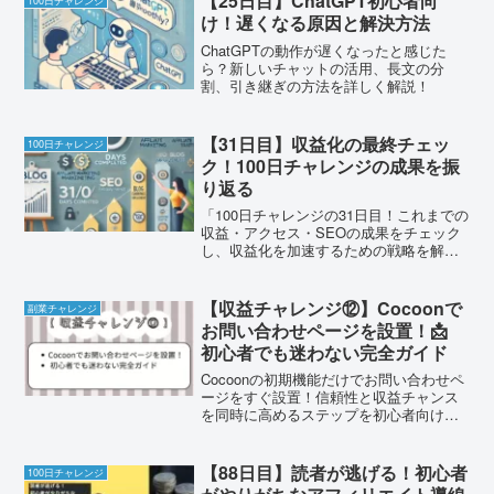
【25日目】ChatGPT初心者向
100日チャレンジ
け！遅くなる原因と解決方法
ChatGPTの動作が遅くなったと感じた
ら？新しいチャットの活用、長文の分
割、引き継ぎの方法を詳しく解説！
【31日目】収益化の最終チェッ
100日チャレンジ
ク！100日チャレンジの成果を振
り返る
「100日チャレンジの31日目！これまでの
収益・アクセス・SEOの成果をチェック
し、収益化を加速するための戦略を解
説。」
【収益チャレンジ⑫】Cocoonで
副業チャレンジ
お問い合わせページを設置！📩
初心者でも迷わない完全ガイド
Cocoonの初期機能だけでお問い合わせペ
ージをすぐ設置！信頼性と収益チャンス
を同時に高めるステップを初心者向けに
分かりやすく紹介します。
【88日目】読者が逃げる！初心者
100日チャレンジ