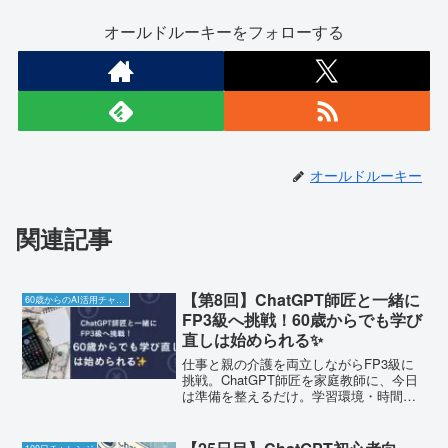
オールドルーキーをフォローする
オールドルーキー
関連記事
【第8回】ChatGPT師匠と一緒に
60歳からのAI活用チャレンジ
FP3級へ挑戦！60歳からでも学び
直しは始められる✨
仕事と親の介護を両立しながらFP3級に
挑戦。ChatGPT師匠を家庭教師に、今日
は準備を整えるだけ。学習環境・時間確
保・おすすめ書籍・3か月合格プランをサ
クッと整理。