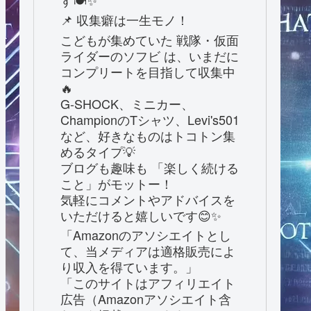
す🍽️✨
📌 収集癖は一生モノ！
こどもが集めていた 戦隊・仮面
ライダーのソフビ は、いまだに
コンプリートを目指して収集中
🔥
G-SHOCK、ミニカー、
ChampionのTシャツ、Levi's501
など、好きなものはトコトン集
めるタイプ💡
ブログも趣味も 「楽しく続ける
こと」がモットー！
気軽にコメントやアドバイスを
いただけると嬉しいです😊✨
「Amazonのアソシエイトとし
て、当メディアは適格販売によ
り収入を得ています。」
「このサイトはアフィリエイト
広告（Amazonアソシエイト含