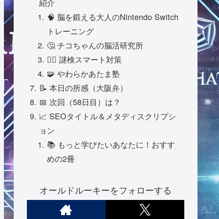
紹介
🧠 脳を鍛える大人のNintendo Switch
トレーニング
🤔 チコちゃんの脳活研究所
🕵️‍♂️ 謎検スマート対策
🧩 やわらかあたま塾
📝 本日の所感（大阪弁）
📅 次回（58日目）は？
📈 SEOタイトル＆メタディスクリプシ
ョン
📚 もっと学びたいあなたに！おすす
めの2冊
オールドルーキーをフォローする