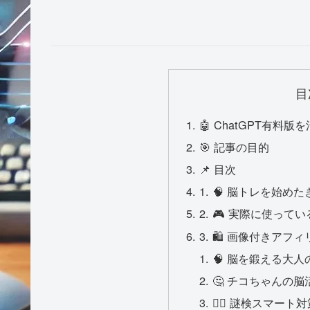
目
🤖 ChatGPT有料
🎯 記事の目的
📌 目次
1. 🧠 脳トレを始
2. 🎮 実際に使ってい
3. 🛍 画像付きア
🧠 脳を鍛える大人のN
🤔 チコちゃんの
🕵️‍♂️ 謎検スマート