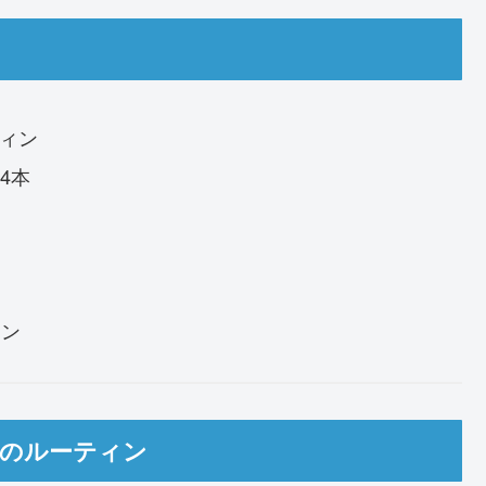
ティン
4本
ョン
と朝のルーティン