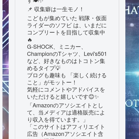
す🍽️✨
📌 収集癖は一生モノ！
こどもが集めていた 戦隊・仮面
ライダーのソフビ は、いまだに
コンプリートを目指して収集中
🔥
G-SHOCK、ミニカー、
ChampionのTシャツ、Levi's501
など、好きなものはトコトン集
めるタイプ💡
ブログも趣味も 「楽しく続ける
こと」がモットー！
気軽にコメントやアドバイスを
いただけると嬉しいです😊✨
「Amazonのアソシエイトとし
て、当メディアは適格販売によ
り収入を得ています。」
「このサイトはアフィリエイト
広告（Amazonアソシエイト含