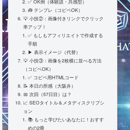
✅ OK例（体験談・共感型）
🧰 テンプレ（コピペOK）
💡 小技②：画像付きリンクでクリック
率アップ！
✅ もしもアフィリエイトで作成する
手順
▶ 表示イメージ（代替）
💡 小技③：画像を2枚横に並べる方法
（コピペOK）
✅ コピペ用HTMLコード
📝 本日の所感（大阪弁）
📅 次回（57日目）は？
📈 SEOタイトル＆メタディスクリプシ
ョン
📚 もっと学びたいあなたに！おすす
めの2冊