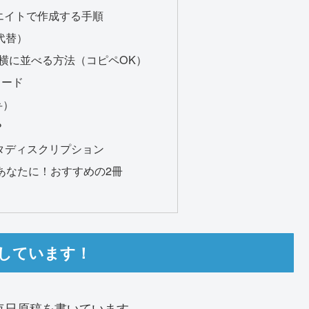
エイトで作成する手順
代替）
枚横に並べる方法（コピペOK）
コード
弁）
？
メタディスクリプション
いあなたに！おすすめの2冊
執筆しています！
て毎日原稿を書いています。