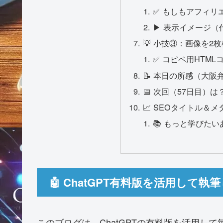
✅ もしもアフィリ
▶ 表示イメージ（
💡 小技③：画像を2
✅ コピペ用HTML
📝 本日の所感（大阪
📅 次回（57日目）は
📈 SEOタイトル＆
📚 もっと学びた
🤖 ChatGPT有料版を活用して
このブログは、ChatGPTの有料版を活用し