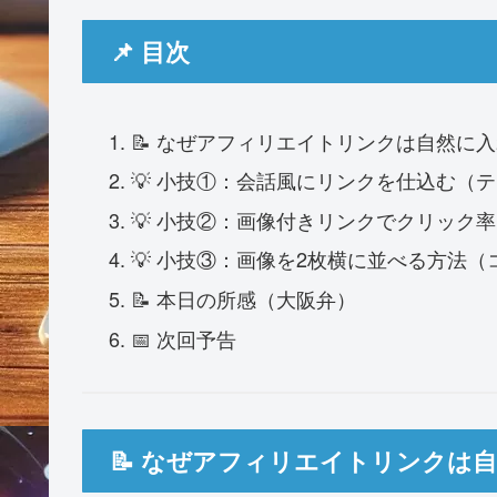
📌 目次
📝 なぜアフィリエイトリンクは自然に
💡 小技①：会話風にリンクを仕込む（
💡 小技②：画像付きリンクでクリック
💡 小技③：画像を2枚横に並べる方法（
📝 本日の所感（大阪弁）
📅 次回予告
📝 なぜアフィリエイトリンクは