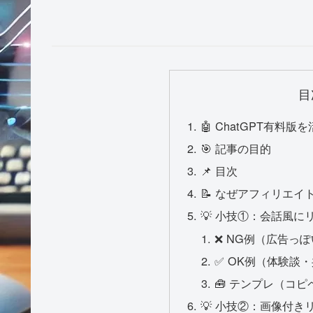
目
🤖 ChatGPT有料
🎯 記事の目的
📌 目次
📝 なぜアフィリエ
💡 小技①：会話風
❌ NG例（広告っ
✅ OK例（体験談
🧰 テンプレ（コピ
💡 小技②：画像付