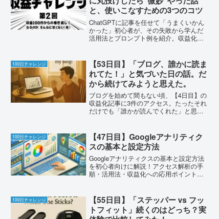
に丸投げしたら“微妙”やった話
と、使いこなすための3つのコツ
ChatGPTに記事を任せて「うまくいかん
かった」初心者が、その失敗から学んだ
活用法とプロンプト例を紹介。収益化に
向けた使い方がわかります。
【53日目】「ブログ、誰かに読ま
100日チャレンジ
れてた！」と気づいた日の話。だ
から続けてみようと思えた。
ブログを始めて間もない頃、【4日目】の
収益化記事に3件のアクセス。たったそれ
だけでも「誰かが読んでくれた」と思え
た体験が、続ける原動力に。読まれる文
章のヒントも紹介。
【47日目】Googleアナリティク
100日チャレンジ
スの基本と設定方法
Googleアナリティクスの基本と設定方法
を初心者向けに解説！アクセス解析の手
順・活用法・収益化への応用ポイントを
紹介。ブログ運営の必須ツールを活用し
よう！
【55日目】「ステッパー vs フッ
100日チャレンジ
トフィット」続くのはどっち？実