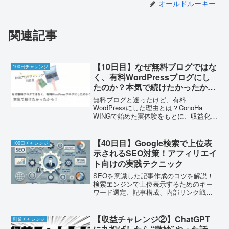
オールドルーキー
関連記事
【10日目】なぜ無料ブログではな
100日チャレンジ
く、有料WordPressブログにし
たのか？本気で続けたかったか
ら！
無料ブログと迷ったけど、有料
WordPressにした理由とは？ConoHa
WINGで始めた実体験をもとに、収益化を
目指す初心者の選択基準を語ります。
【40日目】Google検索で上位表
100日チャレンジ
示されるSEO対策！アフィリエイ
ト向けの実践テクニック
SEOを意識した記事作成のコツを解説！
検索エンジンで上位表示するためのキー
ワード選定、記事構成、内部リンク戦略
を初心者向けに紹介。
【収益チャレンジ②】ChatGPT
副業チャレンジ