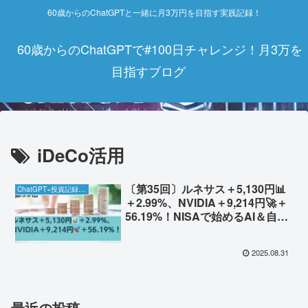
60歳からのChatGPTと一緒に月3万円を目指す実践記録！
60歳からのChatGPTで#100日チャレンジ！月3万を
目指すブログ
iDeCo活用
〔第35回〕ルネサス＋5,130円📊
ChatGPT×投資記録チャレンジ
＋2.99%、NVIDIA＋9,214円🚀＋
56.19%！NISAで始めるAI＆自動
車半導体投資の最新動向✨
2025.08.31
最近の投稿