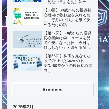
「見ない日」を先に決めて
おく話
【58回】60歳からの投資初
心者向け😊お金を入れる前
に「毎月の上限」を紙で決
めるだけの話
【第57回】60歳からの投資
初心者向け😊ニュースを見
て不安になった日「今日は
何もしない」と決めるAIの
使い方
【第56回】株価を見なくな
って気づいた“本当の不
安”😌60歳からの投資初心者
向け
Archives
2026年2月