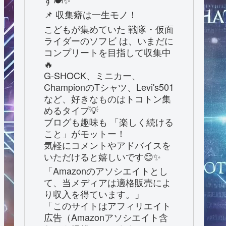
す🍽️✨
📌 収集癖は一生モノ！
こどもが集めていた 戦隊・仮面
ライダーのソフビ は、いまだに
コンプリートを目指して収集中
🔥
G-SHOCK、ミニカー、
ChampionのTシャツ、Levi's501
など、好きなものはトコトン集
めるタイプ💡
ブログも趣味も 「楽しく続ける
こと」がモットー！
気軽にコメントやアドバイスを
いただけると嬉しいです😊✨
「Amazonのアソシエイトとし
て、当メディアは適格販売によ
り収入を得ています。」
「このサイトはアフィリエイト
広告（Amazonアソシエイト含