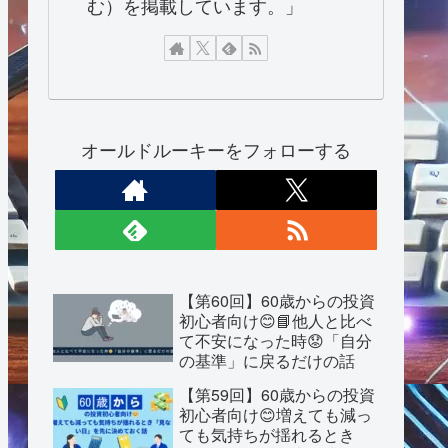
む）を掲載しています。」
オールドルーキーをフォローする
【第60回】60歳からの投資
初心者向け😊📘他人と比べ
て不安になった時😟「自分
の基準」に戻るだけの話
【第59回】60歳からの投資
初心者向け😊増えても減っ
ても気持ちが揺れるとき