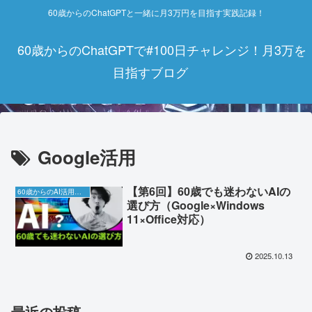
60歳からのChatGPTと一緒に月3万円を目指す実践記録！
60歳からのChatGPTで#100日チャレンジ！月3万を
目指すブログ
Google活用
【第6回】60歳でも迷わないAIの
60歳からのAI活用チャレンジ
選び方（Google×Windows
11×Office対応）
2025.10.13
最近の投稿