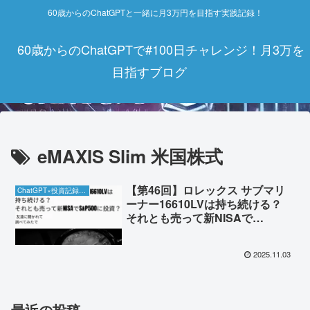
60歳からのChatGPTと一緒に月3万円を目指す実践記録！
60歳からのChatGPTで#100日チャレンジ！月3万を
目指すブログ
eMAXIS Slim 米国株式
【第46回】ロレックス サブマリ
ChatGPT×投資記録チャレンジ
ーナー16610LVは持ち続ける？
それとも売って新NISAで
S&P500に投資？（友達に聞かれ
て調べてみたで😊)⌚➡️📈
2025.11.03
最近の投稿