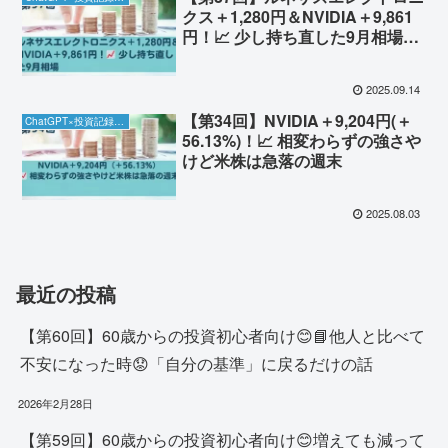
クス＋1,280円＆NVIDIA＋9,861
円！📈 少し持ち直した9月相場
（9/13）
2025.09.14
【第34回】NVIDIA＋9,204円(＋
ChatGPT×投資記録チャレンジ
56.13%)！📈 相変わらずの強さや
けど米株は急落の週末
2025.08.03
最近の投稿
【第60回】60歳からの投資初心者向け😊📘他人と比べて
不安になった時😟「自分の基準」に戻るだけの話
2026年2月28日
【第59回】60歳からの投資初心者向け😊増えても減って