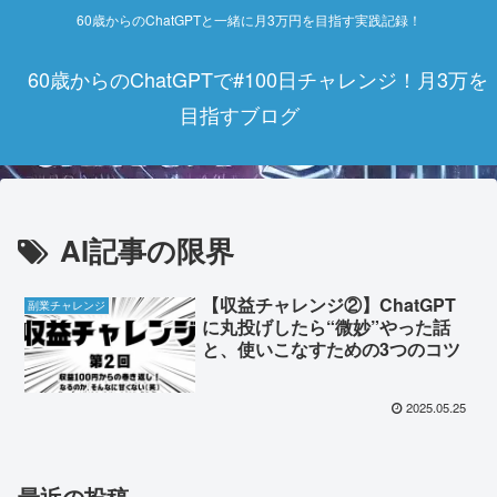
60歳からのChatGPTと一緒に月3万円を目指す実践記録！
60歳からのChatGPTで#100日チャレンジ！月3万を
目指すブログ
AI記事の限界
【収益チャレンジ②】ChatGPT
副業チャレンジ
に丸投げしたら“微妙”やった話
と、使いこなすための3つのコツ
2025.05.25
最近の投稿