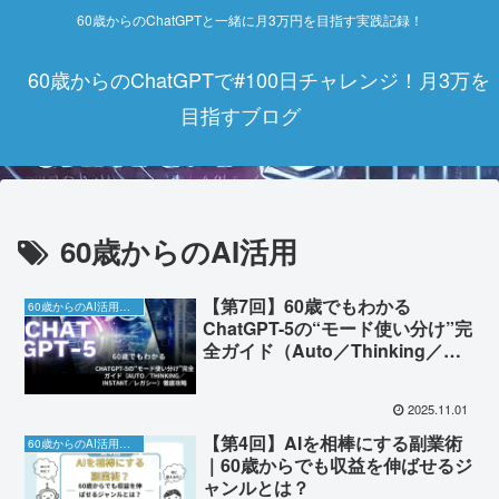
60歳からのChatGPTと一緒に月3万円を目指す実践記録！
60歳からのChatGPTで#100日チャレンジ！月3万を
目指すブログ
60歳からのAI活用
【第7回】60歳でもわかる
60歳からのAI活用チャレンジ
ChatGPT-5の“モード使い分け”完
全ガイド（Auto／Thinking／
Instant／レガシー）
2025.11.01
【第4回】AIを相棒にする副業術
60歳からのAI活用チャレンジ
｜60歳からでも収益を伸ばせるジ
ャンルとは？