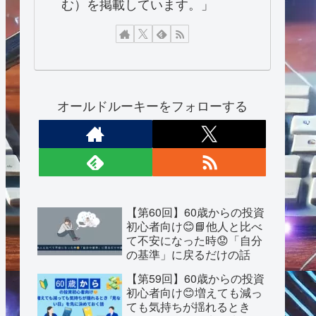
む）を掲載しています。」
オールドルーキーをフォローする
【第60回】60歳からの投資
初心者向け😊📘他人と比べ
て不安になった時😟「自分
の基準」に戻るだけの話
【第59回】60歳からの投資
初心者向け😊増えても減っ
ても気持ちが揺れるとき