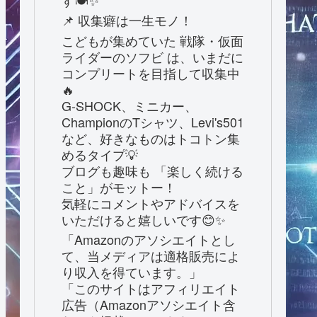
す🍽️✨
📌 収集癖は一生モノ！
こどもが集めていた 戦隊・仮面
ライダーのソフビ は、いまだに
コンプリートを目指して収集中
🔥
G-SHOCK、ミニカー、
ChampionのTシャツ、Levi's501
など、好きなものはトコトン集
めるタイプ💡
ブログも趣味も 「楽しく続ける
こと」がモットー！
気軽にコメントやアドバイスを
いただけると嬉しいです😊✨
「Amazonのアソシエイトとし
て、当メディアは適格販売によ
り収入を得ています。」
「このサイトはアフィリエイト
広告（Amazonアソシエイト含