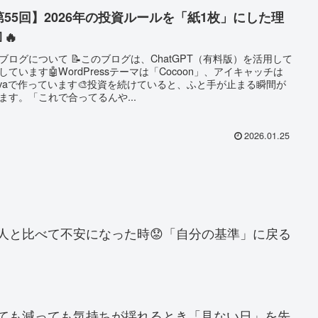
第55回】2026年の投資ルールを「紙1枚」にした理
🔥
ブログについて 📝このブログは、ChatGPT（有料版）を活用して
しています🤖WordPressテーマは「Cocoon」、アイキャッチは
nvaで作っています🎨投資を続けていると、ふと手が止まる瞬間が
ます。「これで合ってるんや...
2026.01.25
他人と比べて不安になった時😟「自分の基準」に戻る
増えても減っても気持ちが揺れるとき「見ない日」を先