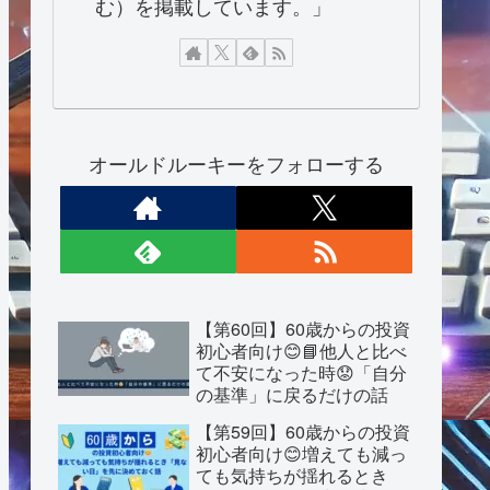
む）を掲載しています。」
オールドルーキーをフォローする
【第60回】60歳からの投資
初心者向け😊📘他人と比べ
て不安になった時😟「自分
の基準」に戻るだけの話
【第59回】60歳からの投資
初心者向け😊増えても減っ
ても気持ちが揺れるとき