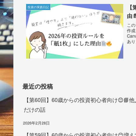
【
投資の実践日記
由
この
作成
Ca
あり
最近の投稿
【第60回】60歳からの投資初心者向け😊
だけの話
2026年2月28日
【第59回】60歳からの投資初心者向け😊