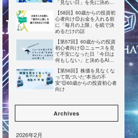
「見ない日」を先に決めて
おく話
【58回】60歳からの投資初
心者向け😊お金を入れる前
に「毎月の上限」を紙で決
めるだけの話
【第57回】60歳からの投資
初心者向け😊ニュースを見
て不安になった日「今日は
何もしない」と決めるAIの
使い方
【第56回】株価を見なくな
って気づいた“本当の不
安”😌60歳からの投資初心者
向け
Archives
2026年2月