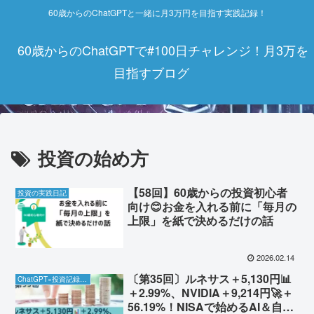
60歳からのChatGPTと一緒に月3万円を目指す実践記録！
60歳からのChatGPTで#100日チャレンジ！月3万を
目指すブログ
投資の始め方
【58回】60歳からの投資初心者
投資の実践日記
向け😊お金を入れる前に「毎月の
上限」を紙で決めるだけの話
2026.02.14
〔第35回〕ルネサス＋5,130円📊
ChatGPT×投資記録チャレンジ
＋2.99%、NVIDIA＋9,214円🚀＋
56.19%！NISAで始めるAI＆自動