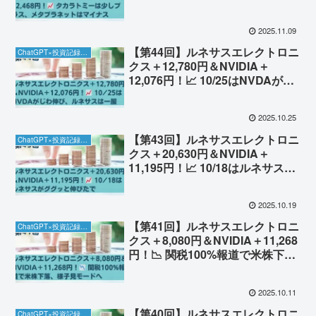
トはマイナス【11/9】
2025.11.09
【第44回】ルネサスエレクトロニ
ChatGPT×投資記録チャレンジ
クス＋12,780円＆NVIDIA＋
12,076円！📈 10/25はNVDAがじ
わ伸び、ルネサスは一服
2025.10.25
【第43回】ルネサスエレクトロニ
ChatGPT×投資記録チャレンジ
クス＋20,630円＆NVIDIA＋
11,195円！📈 10/18はルネサスが
ググッと伸びたで
2025.10.19
【第41回】ルネサスエレクトロニ
ChatGPT×投資記録チャレンジ
クス＋8,080円＆NVIDIA＋11,268
円！📉 関税100%報道で米株下
落、様子見モードへ
2025.10.11
【第40回】ルネサスエレクトロニ
ChatGPT×投資記録チャレンジ