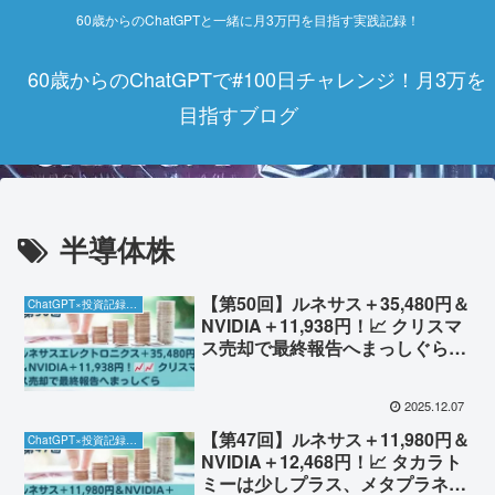
60歳からのChatGPTと一緒に月3万円を目指す実践記録！
60歳からのChatGPTで#100日チャレンジ！月3万を
目指すブログ
半導体株
【第50回】ルネサス＋35,480円＆
ChatGPT×投資記録チャレンジ
NVIDIA＋11,938円！📈 クリスマ
ス売却で最終報告へまっしぐら
【12/7】
2025.12.07
【第47回】ルネサス＋11,980円＆
ChatGPT×投資記録チャレンジ
NVIDIA＋12,468円！📈 タカラト
ミーは少しプラス、メタプラネッ