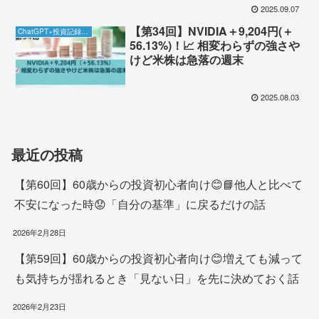
2025.09.07
【第34回】NVIDIA＋9,204円(＋
ChatGPT×投資記録チャレンジ
56.13%)！📈 相変わらずの強さや
けど米株は急落の週末
2025.08.03
最近の投稿
【第60回】60歳からの投資初心者向け😊📘他人と比べて
不安になった時😟「自分の基準」に戻るだけの話
2026年2月28日
【第59回】60歳からの投資初心者向け😊増えても減って
も気持ちが揺れるとき「見ない日」を先に決めておく話
2026年2月23日