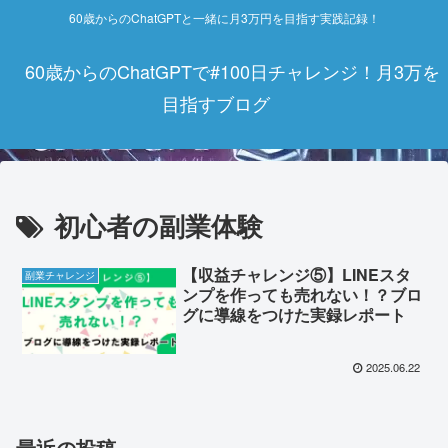
60歳からのChatGPTと一緒に月3万円を目指す実践記録！
60歳からのChatGPTで#100日チャレンジ！月3万を
目指すブログ
初心者の副業体験
【収益チャレンジ⑤】LINEスタ
副業チャレンジ
ンプを作っても売れない！？ブロ
グに導線をつけた実録レポート
2025.06.22
最近の投稿