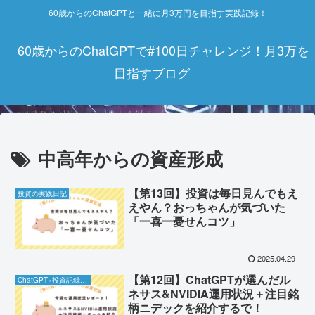
60歳からのChatGPTと一緒に月3万円を目指す実践記録！
60歳からのChatGPTで#100日チャレンジ！月3万を
目指すブログ
中高年からの資産形成
【第13回】投資は毎日見んでもえ
投資の実践日記
えやん？おっちゃんが気づいた
「一喜一憂せんコツ」
2025.04.29
【第12回】ChatGPTが選んだル
ChatGPT×投資記録チャレンジ
ネサス&NVIDIA運用状況＋注目銘
柄ニデックを紹介するで！