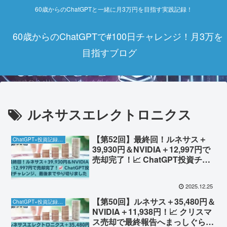
60歳からのChatGPTと一緒に月3万円を目指す実践記録！
60歳からのChatGPTで#100日チャレンジ！月3万を
目指すブログ
ルネサスエレクトロニクス
【第52回】最終回！ルネサス＋
ChatGPT×投資記録チャレンジ
39,930円＆NVIDIA＋12,997円で
売却完了！📈 ChatGPT投資チャ
レンジ、最後までやり切りました
2025.12.25
【第50回】ルネサス＋35,480円＆
ChatGPT×投資記録チャレンジ
NVIDIA＋11,938円！📈 クリスマ
ス売却で最終報告へまっしぐら