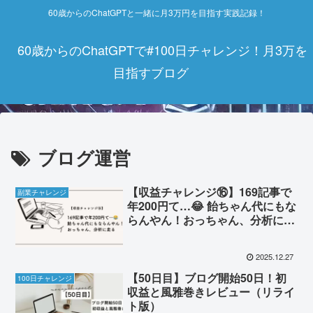
60歳からのChatGPTと一緒に月3万円を目指す実践記録！
60歳からのChatGPTで#100日チャレンジ！月3万を
目指すブログ
ブログ運営
【収益チャレンジ⑯】169記事で
副業チャレンジ
年200円て…😂 飴ちゃん代にもな
らんやん！おっちゃん、分析に走
る
2025.12.27
【50日目】ブログ開始50日！初
100日チャレンジ
収益と風雅巻きレビュー（リライ
ト版）