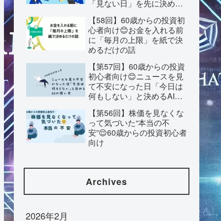
「見ない日」を先に決めて
おく話
【58回】60歳からの投資初
心者向け😊お金を入れる前
に「毎月の上限」を紙で決
めるだけの話
【第57回】60歳からの投資
初心者向け😊ニュースを見
て不安になった日「今日は
何もしない」と決めるAIの
使い方
【第56回】株価を見なくな
って気づいた“本当の不
安”😌60歳からの投資初心者
向け
Archives
2026年2月