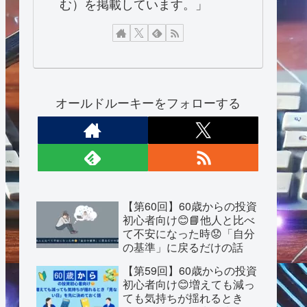
む）を掲載しています。」
オールドルーキーをフォローする
【第60回】60歳からの投資
初心者向け😊📘他人と比べ
て不安になった時😟「自分
の基準」に戻るだけの話
【第59回】60歳からの投資
初心者向け😊増えても減っ
ても気持ちが揺れるとき