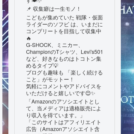
す🍽️✨
📌 収集癖は一生モノ！
こどもが集めていた 戦隊・仮面
ライダーのソフビ は、いまだに
コンプリートを目指して収集中
🔥
G-SHOCK、ミニカー、
ChampionのTシャツ、Levi's501
など、好きなものはトコトン集
めるタイプ💡
ブログも趣味も 「楽しく続ける
こと」がモットー！
気軽にコメントやアドバイスを
いただけると嬉しいです😊✨
「Amazonのアソシエイトとし
て、当メディアは適格販売によ
り収入を得ています。」
「このサイトはアフィリエイト
広告（Amazonアソシエイト含