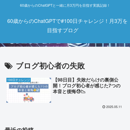
60歳からのChatGPTと一緒に月3万円を目指す実践記録！
60歳からのChatGPTで#100日チャレンジ！月3万を
目指すブログ
ブログ初心者の失敗
【98日目】失敗だらけの裏側公
100日チャレンジ
開！ブログ初心者が感じた7つの
本音と後悔😓📉
2025.05.11
最近の投稿