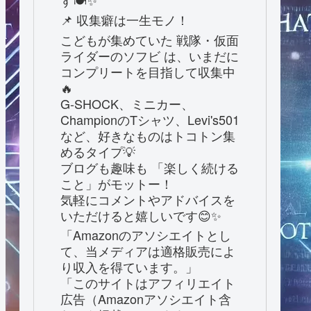
す🍽️✨
📌 収集癖は一生モノ！
こどもが集めていた 戦隊・仮面
ライダーのソフビ は、いまだに
コンプリートを目指して収集中
🔥
G-SHOCK、ミニカー、
ChampionのTシャツ、Levi's501
など、好きなものはトコトン集
めるタイプ💡
ブログも趣味も 「楽しく続ける
こと」がモットー！
気軽にコメントやアドバイスを
いただけると嬉しいです😊✨
「Amazonのアソシエイトとし
て、当メディアは適格販売によ
り収入を得ています。」
「このサイトはアフィリエイト
広告（Amazonアソシエイト含