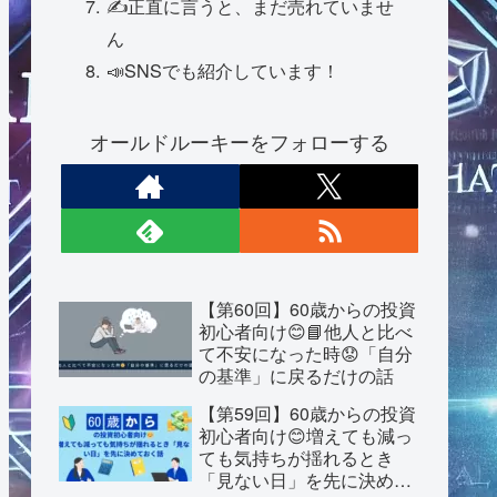
✍️正直に言うと、まだ売れていませ
ん
📣SNSでも紹介しています！
オールドルーキーをフォローする
【第60回】60歳からの投資
初心者向け😊📘他人と比べ
て不安になった時😟「自分
の基準」に戻るだけの話
【第59回】60歳からの投資
初心者向け😊増えても減っ
ても気持ちが揺れるとき
「見ない日」を先に決めて