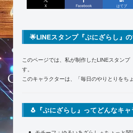
X
Facebook
はてブ
🌟LINEスタンプ『ぷにざらし』
このページでは、私が制作したLINEスタン
す。
このキャラクターは、「毎日のやりとりをちょ
🐧『ぷにざらし』ってどんなキャ
モチーフ：ゆるいあざらし＋ちょっと関