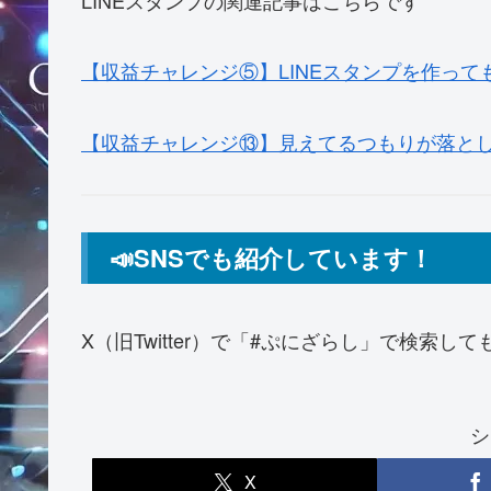
【収益チャレンジ⑤】LINEスタンプを作っ
【収益チャレンジ⑬】見えてるつもりが落とし
📣SNSでも紹介しています！
X（旧Twitter）で「#ぷにざらし」で検索し
シ
X