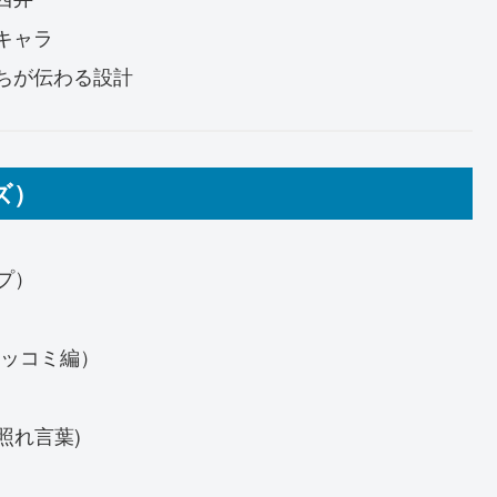
キャラ
ちが伝わる設計
ズ）
ンプ）
ツッコミ編）
照れ言葉)